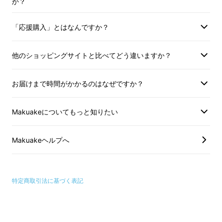
か？
このエプロンは、万人向けのエプロンではあり
ません。
「応援購入」とはなんですか？
理由は簡単です。1枚1枚手作りで仕上げるレ
他のショッピングサイトと比べてどう違いますか？
ザーエプロンだから。
お届けまで時間がかかるのはなぜですか？
普通のエプロンのように洗濯機で洗うことはで
きませんし、本革なので手入れも必要です。
Makuakeについてもっと知りたい
もちろん値段も安くありません。
Makuakeヘルプへ
でも、
もしあなたが本物志向の職人のような人
であれば、このエプロンはきっと”一生モノ”に
なるでしょう。
特定商取引法に基づく表記