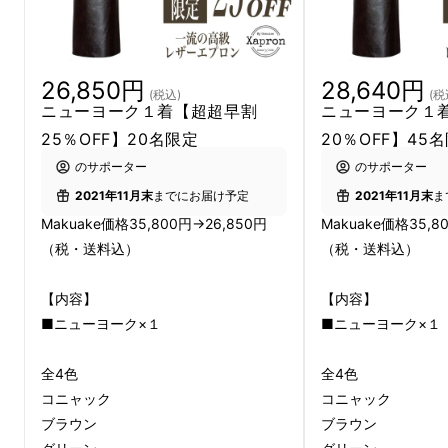
26,850円
28,640円
(税込)
(税
ニューヨーク１着【超超早割
ニューヨーク１
25％OFF】20名限定
20％OFF】45
のサポーター
のサポーター
2021年11月末
までにお届け予定
2021年11月末
ま
Makuake価格35,800円→26,850円
Makuake価格35,8
（税・送料込）
（税・送料込）
【内容】
【内容】
■ニューヨーク×１
■ニューヨーク×１
全4色
全4色
コニャック
コニャック
ブラウン
ブラウン