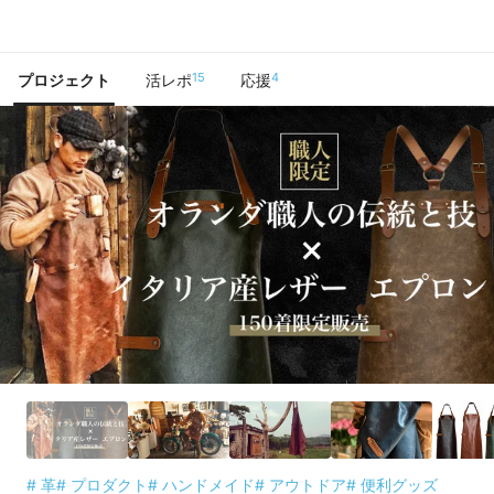
で手に入れよう
15
4
プロジェクト
活レポ
応援
# 革
# プロダクト
# ハンドメイド
# アウトドア
# 便利グッズ