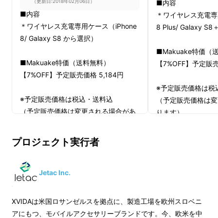
択肢を追加しております。詳しくは各リターン
（更新日:2018年02月06日）
■内容
■内容
＊ワイヤレス充電専用
コースの詳細をご確認ください。
＊ワイヤレス充電専用ケース（iPhone
8 Plus/ Galaxy
8/ Galaxy S8 から選択）
-----------------------
■Makuake特価
■Makuake特価（送料無料）
【7%OFF】予定販売
【7%OFF】予定販売価格 5,184円
※予定販売価格は税
※予定販売価格は税込・送料込
（予定販売価格は変
（予定販売価格は変更される場合があ
ります）
ります）
■充電器に置いてる間はスマホが使えない
プロジェクト実行者
■置く位置が少しでもズレると充電されていな
いことがある
Jetac Inc.
■充電に時間がかかる
■スマホで料理レシピを見たいが、キッチンに
XVIDAは米国ロサンゼルスを拠点に、製造工場を欧州スロベニ
スマホを置くと邪魔
アにもつ、モバイルアクセサリーブランドです。今、欧米を中
■スマホをカーナビとして利用したいが、電池