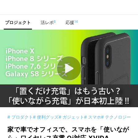
で手に入れよう
8
14
プロジェクト
活レポ
応援
# プロダクト
# 便利グッズ
# ガジェット
# スマホ
# テクノロジー
家で車でオフィスで、スマホを「使いなが