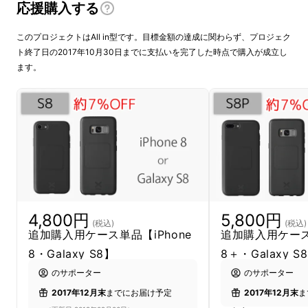
応援購入する
このプロジェクトはAll in型です。目標金額の達成に関わらず、プロジェク
ト終了日の2017年10月30日までに支払いを完了した時点で購入が成立し
ます。
新たにリリースされるiPhone X、iPhone 8/8
Plusには、スマホ自体にワイヤレス充電機能
（Qi）が実装されております。
そのため既存のGalaxy用ケースと同じ価格帯
になりますので、リターン選択の際はGalaxy
コースをお選びください。
（ケースの選択の画
4,800円
5,800円
面で、iPhone X/ iPhone 8/ iPhone 8 Plus/
(税込)
(税込)
追加購入用ケース単品【iPhone
追加購入用ケース単
Galaxy S8/ Galaxy S8+ を選択いただけるよ
8・Galaxy S8】
8＋・Galaxy S
うになっています）
のサポーター
のサポーター
リターン①～⑥全てに、新型iPhone3種の選
2017年12月末
までにお届け予定
2017年12月末
ま