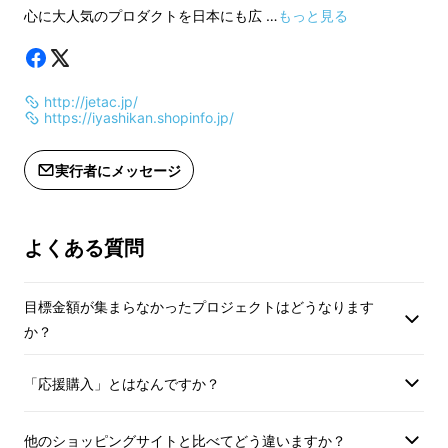
心に大人気のプロダクトを日本にも広 …
もっと見る
の消耗が激しい・横向きで置けない
■ドライブ中に音楽を聴きたいが、電池切れが
心配
http://jetac.jp/
■運転中、カーブやブレーキ時にスマホがす
https://iyashikan.shopinfo.jp/
べって床に落ちる
■SkypeやFaceTimeなどのオンライン通話
実行者にメッセージ
（ビデオ通話）時に、手がふさがる
などなど… 「置くだけ充電」だけでなく、ス
よくある質問
マホ利用にまつわるよくあるお悩み。
これらをすべて解決出来るのが
「XVIDAワイ
目標金額が集まらなかったプロジェクトはどうなります
ヤレス充電システム」
です。
か？
「応援購入」とはなんですか？
他のショッピングサイトと比べてどう違いますか？