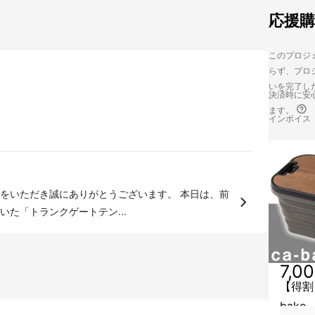
応援
このプロジェ
らず、プロジ
いを完了し
決済時に安心
ます。
インボイス
ただき誠にありがとうございます。 本日は、前
た「トランクゲートテン...
7,0
【得割
bako