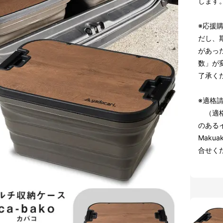
します
※応援
だし、
があっ
数」が
了承く
※適格
（適格
のある
Maku
合せく