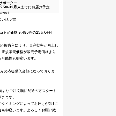
サポーター
025年02月末
までにお届け予定
ako×1
扱い説明書
売予定価格 9,480円の25％OFF]
の応援購入により、量産効率が向上し
、正規販売価格が販売予定価格より
る可能性も御座います。
込みの応援購入金額になっておりま
下旬よりご注文順に配送の方スタート
頂きます。
のタイミングによってお届けが2月に
合も御座います。よろしくお願い致