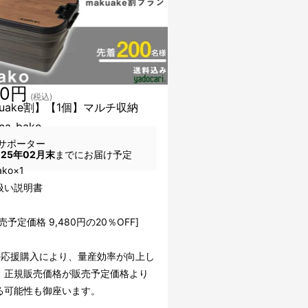
00円
(税込)
kuake割】【1個】マルチ収納
a-bako
サポーター
025年02月末
までにお届け予定
ako×1
扱い説明書
売予定価格 9,480円の20％OFF]
の応援購入により、量産効率が向上し
、正規販売価格が販売予定価格より
る可能性も御座います。