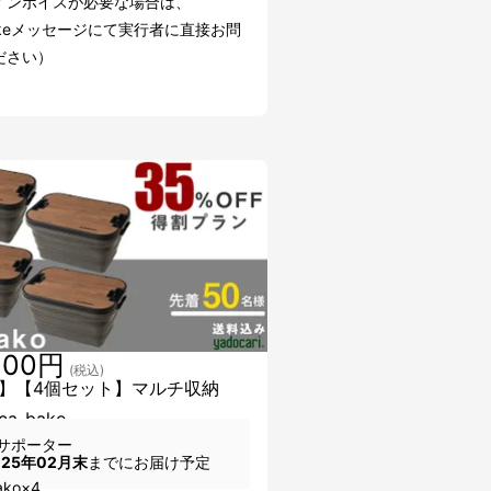
インボイスが必要な場合は、
akeメッセージにて実行者に直接お問
ださい）
600円
(税込)
】【4個セット】マルチ収納
a-bako
サポーター
025年02月末
までにお届け予定
ako×4