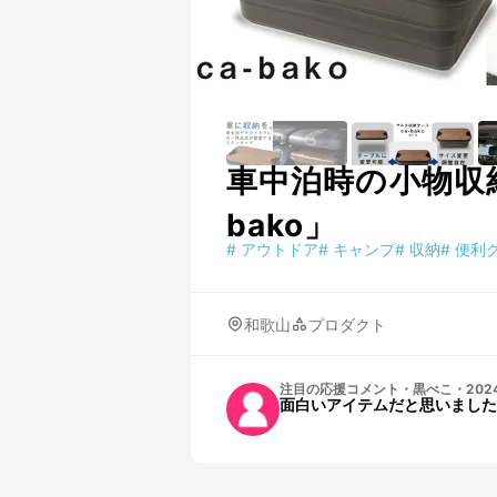
車中泊時の小物収
bako」
#
アウトドア
#
キャンプ
#
収納
#
便利
和歌山
プロダクト
注目の応援コメント
・
黒べこ
・
2024
面白いアイテムだと思いました