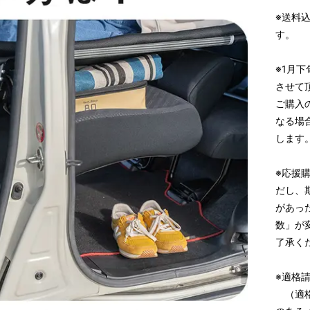
※送料
す。
※1月
させて
ご購入
なる場
します
※応援
だし、
があっ
数」が
了承く
※適格
（適格