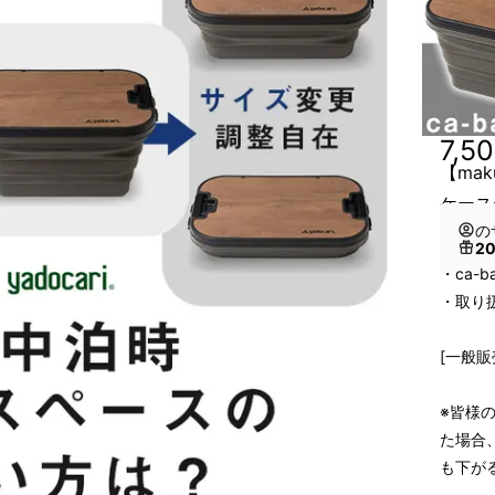
7,5
【ma
ケースc
の
2
・ca-b
・取り
[一般販
※皆様
た場合
も下が