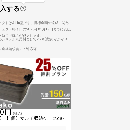
購入する
クトはAll in型です。目標金額の達成に関わ
ェクト終了日の2025年01月13日までに支払
た時点で購入が成立します。
システム利用料として2.2%(税抜)がかかり
（適格請求書）：対応可
00円
(税込)
】【1個】マルチ収納ケースca-