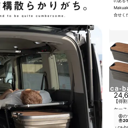
のある
Maku
合せく
24,
【得割
ケースc
の
2
・ca-b