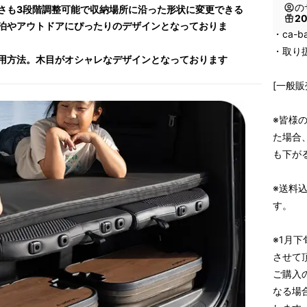
の
さも3段階調整可能で収納場所に沿った形状に変更できる
2
泊やアウトドアにぴったりのデザインとなっておりま
・ca-b
・取り
用方法。木目がオシャレなデザインとなっております
[一般販
※皆様
た場合
も下が
※送料
す。
※1月
させて
ご購入
なる場