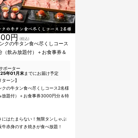
500円
(税込)
ンクの牛タン食べ尽くしコース
分（飲み放題付）＋お食事券＆
サポーター
025年01月末
までにお届け予定
リターン】
ンクの牛タン食べ尽くしコース2名様
み放題付）＋お食事券3000円分＆特
きにはたまらない！無限タンしゃぶ
阪牛赤身のすき焼きが食べ放題！