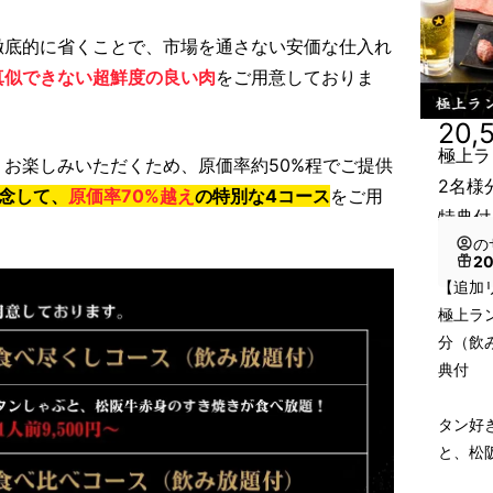
徹底的に省くことで、市場を通さない安価な仕入れ
真似できない超鮮度の良い肉
をご用意しておりま
20,
極上ラ
お楽しみいただくため、原価率約50%程でご提供
2名様
記念して、
原価率70%越え
の特別な4コース
をご用
特典付
の
2
【追加
極上ラ
分（飲
典付
タン好
と、松