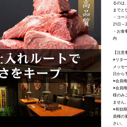
るのは、
までと
・コー
21日～
・お食
内
【注意
※リター
メッセ
日から
※会員
※会員
様のみ
ません
※有効
員権の
さい。