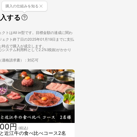
購入の仕組みを知る
購入する
クトはAll in型です。目標金額の達成に関わ
ェクト終了日の2025年01月19日までに支払
た時点で購入が成立します。
システム利用料として2.2%(税抜)がかかり
（適格請求書）：対応可
500円
(税込)
と近江牛の食べ比べコース2名