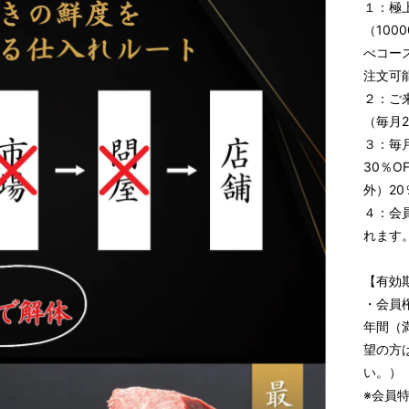
１：極
（100
べコー
注文可
２：ご
（毎月
３：毎
30％O
外）20
４：会
れます
【有効
・会員権
年間（
望の方
い。）
※会員