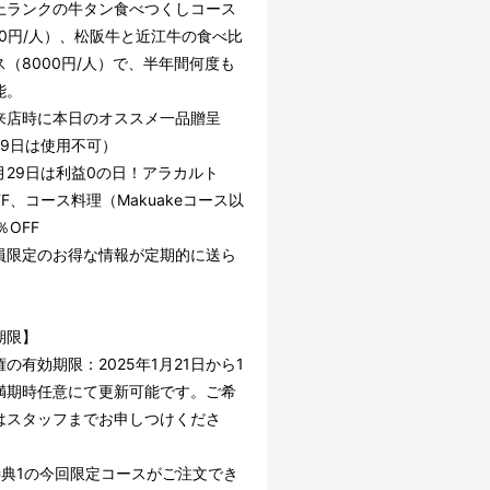
上ランクの牛タン食べつくしコース
00円/人）、松阪牛と近江牛の食べ比
ス（8000円/人）で、半年間何度も
能。
来店時に本日のオススメ一品贈呈
29日は使用不可）
月29日は利益0の日！アラカルト
FF、コース料理（Makuakeコース以
％OFF
員限定のお得な情報が定期的に送ら
。
期限】
の有効期限：2025年1月21日から1
満期時任意にて更新可能です。ご希
はスタッフまでお申しつけくださ
特典1の今回限定コースがご注文でき