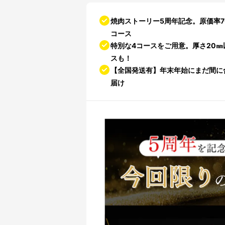
焼肉ストーリー5周年記念。原価率7
コース
特別な4コースをご用意。厚さ20㎜
スも！
【全国発送有】年末年始にまだ間に
届け