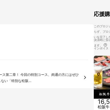
応援
このプロジェ
らず、プロジ
いを完了し
決済時に安心
ます。
インボイス
ース、肉通の方にはぜひ
・通常に流通しない「特別な松阪...
16,
松阪牛