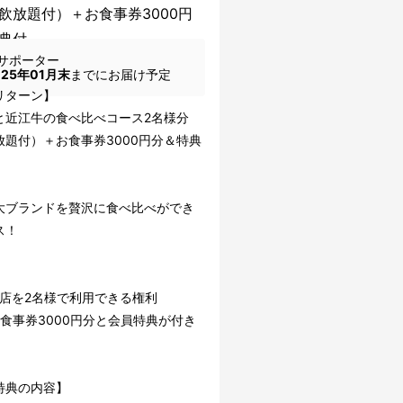
飲放題付）＋お食事券3000円
典付
サポーター
025年01月末
までにお届け予定
リターン】
と近江牛の食べ比べコース2名様分
放題付）＋お食事券3000円分＆特典
大ブランドを贅沢に食べ比べができ
ス！
当店を2名様で利用できる権利
お食事券3000円分と会員特典が付き
特典の内容】