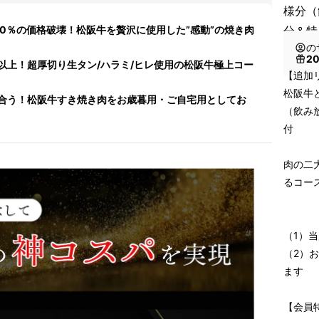
様分（
0％の価格破壊！松阪牛を贅沢に使用した”感動”の焼き肉
分＆特
の
2
以上！超厚切り生タン/ハラミ/ヒレ使用の松阪牛極上コー
【追加
松阪牛
合う！松阪牛すき焼き肉をお歳暮用・ご自宅用としてお
（飲み
付
肉の二
るコー
（1）
（2）
ます
【会員