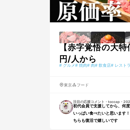
【赤字覚悟の大特
円/人から
#
グルメ
#
焼肉
#
肉
#
飲食店
#
レスト
東京
フード
注目の応援コメント
・
toccap
・
202
初代会員で支援してから、何度
いっぱい食べたいと思います！
ちらも復活で嬉しいです