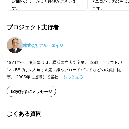
定価格より下がる可能性がございま
※エコバッグの色は
す。
です。
また各色において、
の肩掛けタイプと1
プロジェクト実行者
の２タイプございま
※皆様の応援購入に
向上した場合、正規
株式会社アルトエイジ
定価格より下がる可
す。
1974年生。滋賀県出身。横浜国立大学卒業。 奉職したソフトバ
ンクBBでは法人向け固定回線やブロードバンドなどの販促に従
事。 2006年に退職して当社 …
もっと見る
実行者にメッセージ
よくある質問