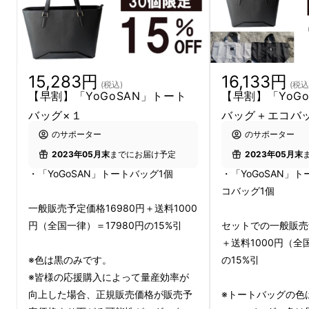
15,283円
16,133円
(税込)
(税込
【早割】「YoGoSAN」トート
【早割】「YoG
バッグ×１
バッグ＋エコバ
のサポーター
のサポーター
2023年05月末
までにお届け予定
2023年05月末
・「YoGoSAN」トートバッグ1個
・「YoGoSAN」
コバッグ1個
一般販売予定価格16980円＋送料1000
円（全国一律）＝17980円の15%引
セットでの一般販売予
＋送料1000円（全
※色は黒のみです。
の15%引
※皆様の応援購入によって量産効率が
向上した場合、正規販売価格が販売予
※トートバッグの色