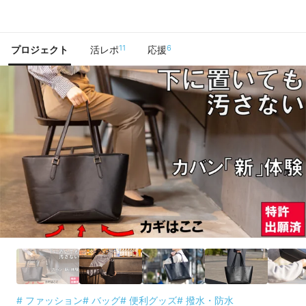
で手に入れよう
11
6
プロジェクト
活レポ
応援
# ファッション
# バッグ
# 便利グッズ
# 撥水・防水