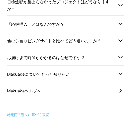
目標金額が集まらなかったプロジェクトはどうなります
か？
「応援購入」とはなんですか？
他のショッピングサイトと比べてどう違いますか？
お届けまで時間がかかるのはなぜですか？
汚れた場所に行った方がその靴を履いたままで
Makuakeについてもっと知りたい
歩く場所には、カバンを置きたくないと感じら
れたことはありませんか。
Makuakeヘルプへ
特定商取引法に基づく表記