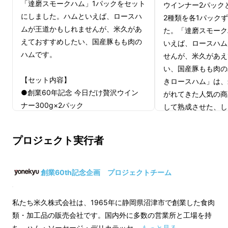
「達磨スモークハム」1パックをセット
ウインナー2パック
にしました。ハムといえば、ロースハ
2種類を各1パック
ムが王道かもしれませんが、米久があ
た。「達磨スモーク
えておすすめしたい、国産豚もも肉の
いえば、ロースハム
ハムです。
せんが、米久があえ
い、国産豚もも肉の
【セット内容】
きロースハム」は、
●創業60年記念 今日だけ贅沢ウイン
がれてきた人気の商
ナー300g×2パック
して熟成させた、し
・内容量：300g×2パック
ロースハムです。
・賞味期間：製造日から35日（冷蔵
プロジェクト実行者
「今日だけ贅沢ウインナー」という商品名に
10℃以下で保存）
は、
【セット内容】
●達磨スモークハム630g×1パック
食を通して感動を創る米久が
●創業60年記念 
創業60th記念企画 プロジェクトチーム
・内容量：630g×1パック
ナー300g×2パック
「あなたの今日をちょっぴり贅沢にしたい」気
・賞味期間：製造日から45日（冷蔵
・内容量：300g×
持ちを込めました。
私たち米久株式会社は、1965年に静岡県沼津市で創業した食肉
10℃以下で保存）
・賞味期間：製造日
類・加工品の販売会社です。国内外に多数の営業所と工場を持
10℃以下で保存）
そんな商品を、まずは
Makuake限定で先行発
ち、ハム・ソーセージ・デリカテッセ …
もっと見る