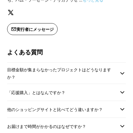
売
します。
【2品共通事項】
●達磨スモークハム6
※特定原材料8品目：なし
・内容量：630g×
数量限定の特別なウインナーを、ぜひ一番に体
※本品は特定原材料の内、小麦、卵、
・賞味期間：製造日
実行者にメッセージ
験してください。
乳成分を使用した設備で生産していま
10℃以下で保存）
す。
※賞味期限は未開封で保存した場合の
●布巻きロースハム8
よくある質問
期限です。
・内容量：810g×
※開封後はお早めにお召し上がりくだ
・賞味期間：製造日
さい。
目標金額が集まらなかったプロジェクトはどうなります
10℃以下で保存）
※ソーセージの端に色の違いが見られ
か？
る場合がございますが、製法過程上発
生するものです。
「応援購入」とはなんですか？
【3品共通事項】
※特定原材料8品目
【配送について】
※本品は特定原材料
他のショッピングサイトと比べてどう違いますか？
※伊豆七島の青ヶ島村、利島、御蔵
乳成分を使用した設
島、式根島、小笠原諸島は配達ができ
す。
お届けまで時間がかかるのはなぜですか？
ません。
※賞味期限は未開封