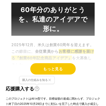
60年分のありがとう
を、私達のアイデアで
形に。
2025年12月、米久は創業60周年を迎えます。
この節目に、
全従業員から
お客様に感謝を届け
る『創業60年記念商品アイデア』
を大募集し
ました。
もっと見る
購入の仕組みを知る
従業員一人一人の
”60年分の感謝をカタチにし
応援購入する
たい想い”
と
”米久愛”
があふれる案ばかり
でし
た。
このプロジェクトはAll in型です。目標金額の達成に関わらず、プロジェク
ト終了日の2025年10月29日までに支払いを完了した時点で購入が成立し