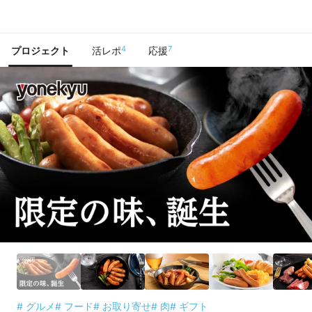
で手に入れよう
4
7
プロジェクト
活レポ
応援
# グルメ
# フード
# お取り寄せ
# 肉
# ギフト