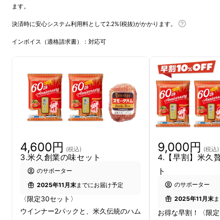
ます。
決済時に安心システム利用料として2.2%(税抜)がかかります。
インボイス（適格請求書）：対応可
1位に選ばれたアイデアは―――
4,600円
9,000円
(税込)
(税込)
3.米久創業の味セット
4.【早割】米久
ト
のサポーター
のサポーター
2025年11月末
までにお届け予定
〈限定30セット〉
2025年11月末
ま
ウインナー2パックと、米久伝統のハム
お得な早割！〈限定