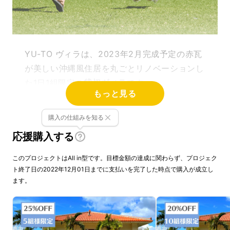
YU-TO ヴィラは、2023年2月完成予定の赤瓦
が美しい沖縄風住居を丸ごとリノベーションし
た1日1組限定の
貸切ヴィラ
です。
もっと見る
購入の仕組みを知る
応援購入する
このプロジェクトはAll in型です。目標金額の達成に関わらず、プロジェク
ト終了日の2022年12月01日までに支払いを完了した時点で購入が成立し
ます。