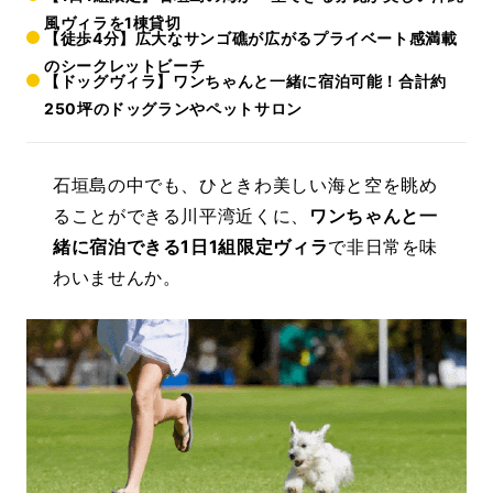
風ヴィラを1棟貸切
【徒歩4分】広大なサンゴ礁が広がるプライベート感満載
のシークレットビーチ
【ドッグヴィラ】ワンちゃんと一緒に宿泊可能！合計約
250坪のドッグランやペットサロン
石垣島の中でも、ひときわ美しい海と空を眺め
ることができる川平湾近くに、
ワンちゃんと一
緒に宿泊できる1日1組限定ヴィラ
で非日常を味
わいませんか。