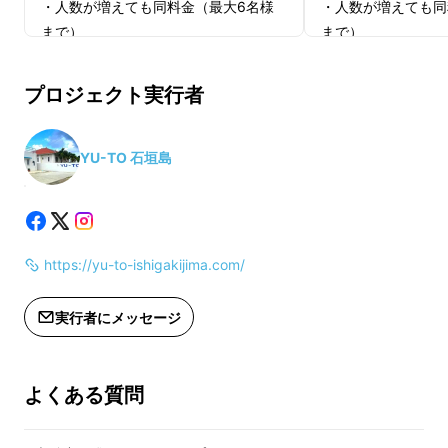
・人数が増えても同料金（最大6名様
・人数が増えても同
まで）
まで）
・ワンちゃんは宿泊日数ごとに別途料
・ワンちゃんは宿泊
金が発生します（詳細はページ内に記
金が発生します（詳
プロジェクト実行者
載、お支払いは現地精算）
載、お支払いは現地
・有効期限：2023年2月1日〜2023年7
・有効期限：2023年
月30日（サービスの開始が遅れた場合
月30日（サービス
YU-TO 石垣島
はサービス開始から半年間）
はサービス開始から
・2023年4月27日～5月7日は予約不可
・2023年4月27
ワンちゃんと一緒に宿泊することができ、
直結
・予約方法は後日活動レポートや
・予約方法は後日活
100坪相当の
専用ドッグランは貸切でご利用
い
Makuakeのメッセージにて詳細にご連
Makuakeのメッ
https://yu-to-ishigakijima.com/
ただけます。
絡いたします
絡いたします
・チケットの配送はありません。ご予
・チケットの配送は
実行者にメッセージ
約時に注文IDのお伝えをお願い申し上
約時に注文IDのお
げます
げます
・すでに予約が埋まっている日程の予
・すでに予約が埋ま
よくある質問
約はできません
約はできません