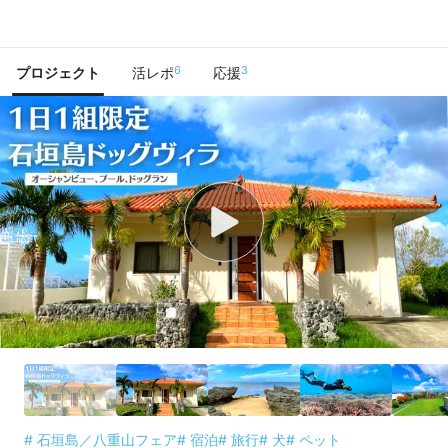
で手に入れよう
6
3
プロジェクト
活レポ
応援
# 石垣島／八重山フェア
# 宿泊
# 旅行
# 犬
# ペット