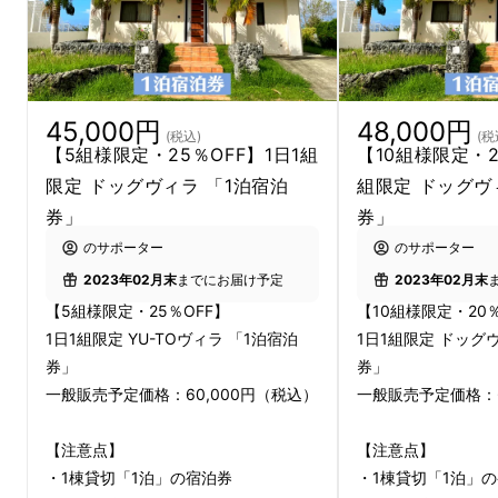
BBQ可能なテラスからは、
石垣島のエメラルド
グリーンの海
が一望。
45,000円
48,000円
(税込)
(税
【5組様限定・25％OFF】1日1組
【10組様限定・2
限定 ドッグヴィラ 「1泊宿泊
組限定 ドッグヴ
券」
券」
のサポーター
のサポーター
2023年02月末
までにお届け予定
2023年02月末
【5組様限定・25％OFF】
【10組様限定・20％
1日1組限定 YU-TOヴィラ 「1泊宿泊
1日1組限定 ドッグ
券」
券」
美しいサンゴ礁が広がるプライベート感漂う
一般販売予定価格：60,000円（税込）
一般販売予定価格：6
「
シークレットビーチ
」まで徒歩4分。
【注意点】
【注意点】
・1棟貸切「1泊」の宿泊券
・1棟貸切「1泊」