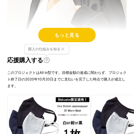
もっと見る
購入の仕組みを知る
応援購入する
このプロジェクトはAll in型です。目標金額の達成に関わらず、プロジェク
ト終了日の2020年10月20日までに支払いを完了した時点で購入が成立し
ます。
マスク、ネックウォーマー、イヤーマフラーの
3つを1つにし、
日本の伝統
でもある
「和紙」
と高機能素材を融合した
日本製
のマスクネック
ウォーマーを目指します。