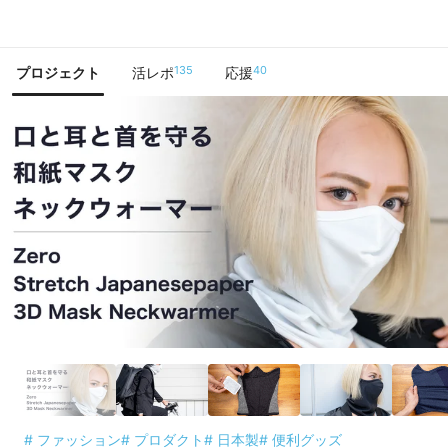
で手に入れよう
135
40
プロジェクト
活レポ
応援
# ファッション
# プロダクト
# 日本製
# 便利グッズ