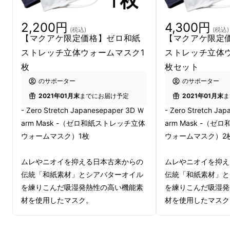
2,200円
4,300円
冬を快適にするマスク
(税込)
(税込)
【マクアケ限定価格】ゼロ和紙
【マクアケ限定
ネックウォーマー
ストレッチ立体ウォームマスク1
ストレッチ立体
枚
枚セット
のサポーター
のサポーター
2021年01月末
までにお届け予定
2021年01月末
ま
- Zero Stretch Japanesepaper 3D Ｗ
- Zero Stretch Ja
arm Mask -（ゼロ和紙ストレッチ立体
arm Mask -（
ウォームマスク）1枚
ウォームマスク）2
ムレやニオイを抑える日本古来からの
ムレやニオイを抑え
伝統「和紙素材」とシアバターオイル
伝統「和紙素材」と
を練りこんだ吸湿発熱性の高い機能素
を練りこんだ吸湿発
材を使用したマスク。
材を使用したマスク
素材1：分類外繊維（和紙）63％ ポリ
素材1：分類外繊維（