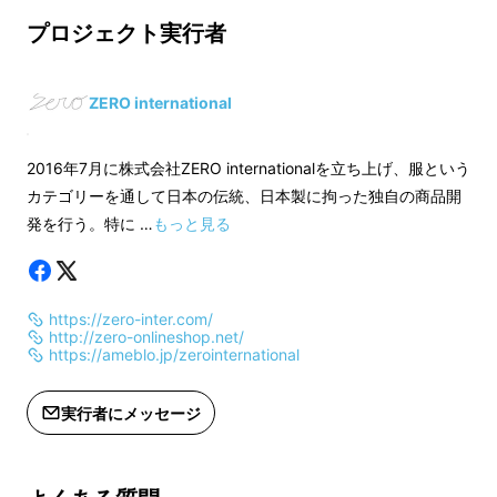
エステル36％ ポリウレタン1％
エステル36％ ポリ
プロジェクト実行者
素材2：アクリル51％ レーヨン42％ ポ
素材2：アクリル51
リウレタン7％
リウレタン7％
サイズ：S・M・Lのいずれか
サイズ：S・M・L
ZERO international
カラー：白（裏側：グレー）・紺・黒
カラー：白（裏側：
のいずれか
のいずれか
2016年7月に株式会社ZERO internationalを立ち上げ、服という
生産：日本製
生産：日本製
カテゴリーを通して日本の伝統、日本製に拘った独自の商品開
※送料無料になります。
※送料無料になりま
発を行う。特に …
もっと見る
https://zero-inter.com/
http://zero-onlineshop.net/
https://ameblo.jp/zerointernational
実行者にメッセージ