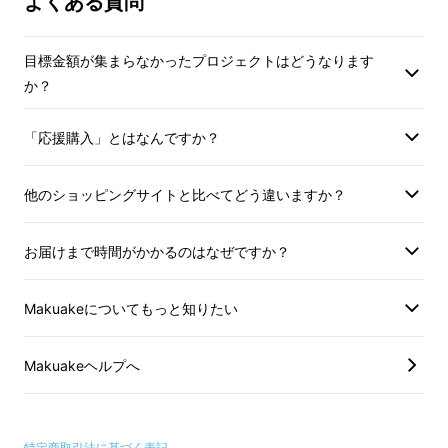
よくある質問
目標金額が集まらなかったプロジェクトはどうなります
か？
「応援購入」とはなんですか？
寒い冬に通勤時で自転車やバイクを使用する方
には、
ネックウォーマーがぴったり
で、マフ
他のショッピングサイトと比べてどう違いますか？
ラーの様に
風で取れてしまう恐れもありません
し、
安全性が高い
。
お届けまで時間がかかるのはなぜですか？
Makuakeについてもっと知りたい
Makuakeヘルプへ
特定商取引法に基づく表記