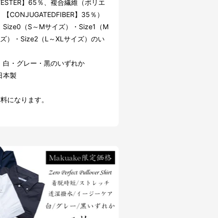
YESTER】65％、複合繊維（ポリエ
【CONJUGATEDFIBER】35％）
Size0（S～Mサイズ）・Size1（M
ズ）・Size2（L～XLサイズ）のい
：白・グレー・黒のいずれか
日本製
無料になります。