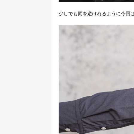
少しでも雨を避けれるように今回