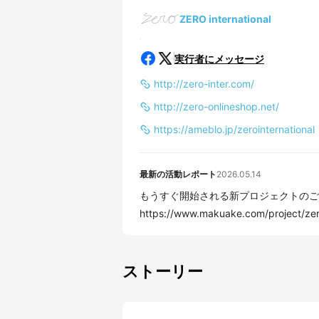
ZERO international
実行者にメッセージ
http://zero-inter.com/
http://zero-onlineshop.net/
https://ameblo.jp/zerointernational
最新の活動レポート
2026.05.14
もうすぐ開始される新プロジェクトのご
https://www.makuake.com/project/zero
ストーリー