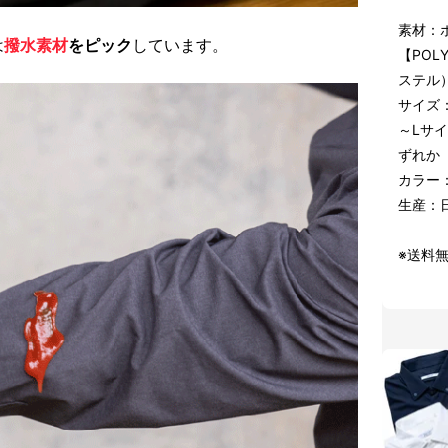
素材：
は
撥水素材
をピック
しています。
【POL
ステル）
サイズ：
～Lサイ
ずれか
カラー
生産：
※送料