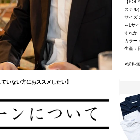
【POL
ステル）
サイズ：
～Lサイ
ずれか
カラー
生産：
※送料
していない方におススメしたい】