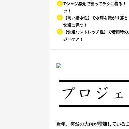
Tシャツ感覚で被ってラクに着る！
ツ！
【高い撥水性】で水滴を転がり落と
快適に保つ！
【快適なストレッチ性】で着用時の
ジーケア！
近年、突然の
大雨が増加している