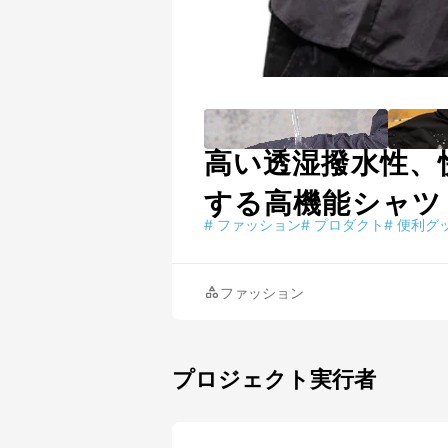
高い透湿撥水性、
する高機能シャツ
#
ファッション
#
プロダクト
#
便利グ
ファッション
プロジェクト実行者