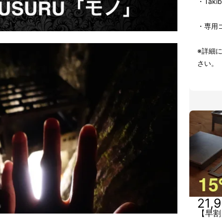
・Takib
・専用
※詳細
さい。
21,
【早割】