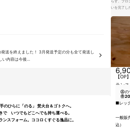
らず、プロジ
いを完了し
の発送を終えました！ 3月発送予定の分も全て発送し
詳しい内容は今後...
6,9
【OP
ランス
の
2
■レッ
手のひらに「のる」 焚火台＆ゴトクへ。
きで いつでもどこへでも持ち運べる。
一般販売
ランスフォーム。ココロくすぐる逸品に。
込）