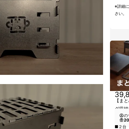
※詳細
さい。
39,
【まとめ
グ収納
の
2
■２台 