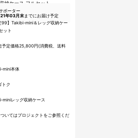
収納ケース フルセット
サポーター
021年03月末
までにお届け予定
99】Takibi-mini＆レッグ収納ケー
ルセット
予定価格25,800円(消費税、送料
i-mini本体
ゴトク
bi-miniレッグ収納ケース
についてはプロジェクトをご参照くだ