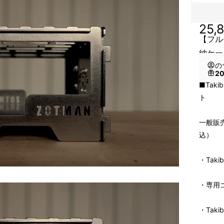
25,
【フルセ
納ケー
の
2
■Tak
ト
一般販売
込）
・Takib
・専用
・Taki