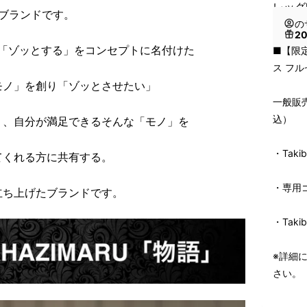
レッグ
たブランドです。
の
2
」「ゾッとする」をコンセプトに名付けた
■【限定
ス フ
モノ」を創り「ゾッとさせたい」
一般販売
込）
り、自分が満足できるそんな「モノ」を
・Takib
てくれる方に共有する。
・専用
立ち上げたブランドです。
・Taki
※詳細
さい。