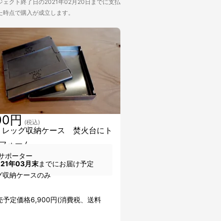
ェクト終了日の2021年02月20日までに支払
た時点で購入が成立します。
00円
(税込)
】レッグ収納ケース 焚火台にト
フォーム。
サポーター
021年03月末
までにお届け予定
グ収納ケースのみ
予定価格6,900円(消費税、送料