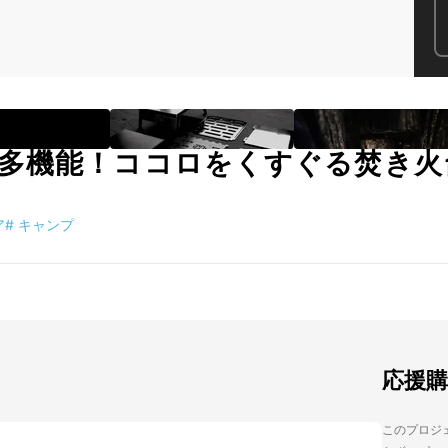
機能！ココロをくすぐる焚き火台「T
ア
#
キャンプ
応援
このプロジェ