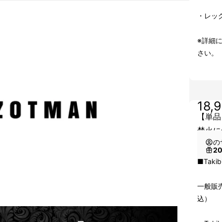
・レッ
※詳細
さい。
18,
【単品】
焚火に
の
2
■Taki
一般販売
込）