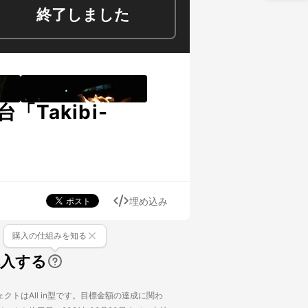
終了しました
akibi-
埋め込み
購入の仕組みを知る
購入する
クトはAll in型です。目標金額の達成に関わ