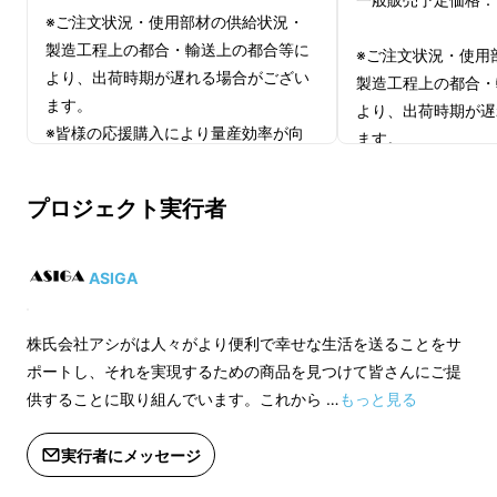
※ご注文状況・使用部材の供給状況・
このワイヤレスイヤホンは、従来のBluetooth
製造工程上の都合・輸送上の都合等に
※ご注文状況・使用
イヤホンのすべての機能を備えているだけでな
より、出荷時期が遅れる場合がござい
製造工程上の都合・
ます。
く、ai通訳機として異なる言語環境で使用で
より、出荷時期が遅
※皆様の応援購入により量産効率が向
き、2wayの機能を備えています。
ます。
上した場合、正規販売価格が販売予定
※皆様の応援購入に
価格より下がる可能性がございます。
上した場合、正規販
プロジェクト実行者
※デザイン・仕様は変更になる可能性
価格より下がる可能
もございます。ご了承ください。
※デザイン・仕様は
※適格請求書発行事業者登録番号：な
もございます。ご了
ASIGA
し
※適格請求書発行事
し
株氏会社アシがは人々がより便利で幸せな生活を送ることをサ
インボイス（適格請求書）：対応不可
ポートし、それを実現するための商品を見つけて皆さんにご提
供することに取り組んでいます。これから …
もっと見る
実行者にメッセージ