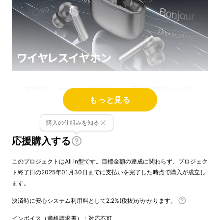
本翻訳イヤホンは先進的な人工知能技術と伝統
もっと見る
的なイヤホン機能を巧みに融合させた革新的な
携帯機器であります。
購入の仕組みを知る
応援購入する
優れたオーディオ体験をユーザーにもたらすだ
けでなく、言語障害を打破して異なる言語ユー
このプロジェクトはAll in型です。目標金額の達成に関わらず、プロジェク
ザー間のシームレスなコミュニケーションを実
ト終了日の2025年01月30日までに支払いを完了した時点で購入が成立し
現するための強力なリアルタイム翻訳能力に
ます。
よって実現されます。移動中でもさまざまなイ
決済時に安心システム利用料として2.2%(税抜)がかかります。
ベントシーンでも簡単に使用でき、コミュニ
インボイス（適格請求書）：対応不可