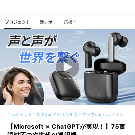
で手に入れよう
5
47
プロジェクト
活レポ
応援
# ガジェット
# スマホ
# イヤホン
# ウェアラブル
# ヘッドホン
【Microsoft × ChatGPTが実現！】75言