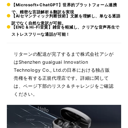
【Microsoft+ChatGPT】世界的プラットフォーム連携
で、精密な言語解析＆翻訳を実現
【AIセマンティック判断技術】文脈を理解し、単なる逐語
訳でなく自然な意訳が可能。
【ENC & Hi-Fi音質】雑音を軽減し、クリアな音声再生で
ストレスフリーな通話が可能！
リターンの配送が完了するまで株式会社アシが
は
Shenzhen guaiguai Innovation
Technology Co., Ltd.
の日本における独占販
売権を有する正規代理店です。詳細に関して
は、ページ下部のリスク＆チャレンジをご確認
ください。