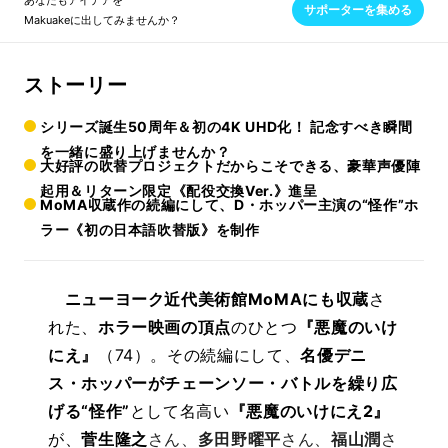
あなたもアイデアを
サポーターを集める
Makuakeに出してみませんか？
ストーリー
シリーズ誕生50周年＆初の4K UHD化！ 記念すべき瞬間
を一緒に盛り上げませんか？
大好評の吹替プロジェクトだからこそできる、豪華声優陣
起用＆リターン限定《配役交換Ver.》進呈
MoMA収蔵作の続編にして、D・ホッパー主演の“怪作”ホ
ラー《初の日本語吹替版》を制作
ニューヨーク近代美術館MoMAにも収蔵
さ
れた、
ホラー映画の頂点
のひとつ
『悪魔のいけ
にえ』
（74）。その続編にして、
名優デニ
ス・ホッパーがチェーンソー・バトルを繰り広
げる“怪作”
として名高い
『悪魔のいけにえ2』
が、
菅生隆之
さん、
多田野曜平
さん、
福山潤
さ