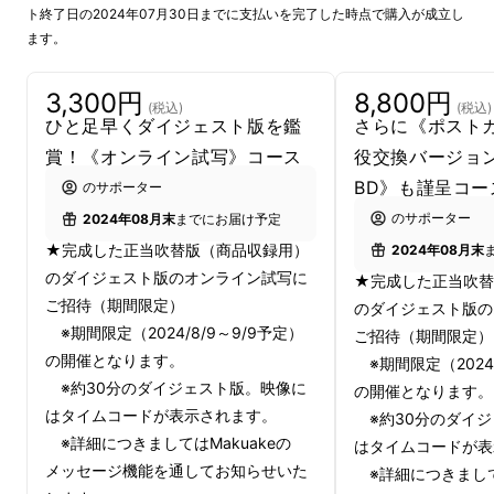
ト終了日の2024年07月30日までに支払いを完了した時点で購入が成立し
ます。
チェーンソーを振り回して人々を絶望のどん
3,300円
8,800円
(税込)
(税込)
底へと陥れる
怪人“レザーフェイス”
と、
実在の
ひと足早くダイジェスト版を鑑
さらに《ポスト
殺人鬼をモデルにした人肉食一家
を生み出した
賞！《オンライン試写》コース
役交換バージョ
第一作が誕生して50年──今なお脈々と生まれ
BD》も謹呈コー
のサポーター
続けている
『悪魔のいけにえ』シリーズの第2
のサポーター
2024年08月末
までにお届け予定
作
が、本作
『悪魔のいけにえ2』
です。『ス
★完成した正当吹替版（商品収録用）
2024年08月末
ペースバンパイア』（85）や
スティーブン・
のダイジェスト版のオンライン試写に
★完成した正当吹替
スピルバーグが製作を手掛けた『ポルターガイ
ご招待（期間限定）
のダイジェスト版の
※期間限定（2024/8/9～9/9予定）
スト』（82）でも知られる鬼才監督トビー・
ご招待（期間限定）
の開催となります。
※期間限定（2024/
フーパー
が、
名優にして怪優のデニス・ホッ
※約30分のダイジェスト版。映像に
の開催となります。
パー
を主演に、前作から12年を経た1986年に
はタイムコードが表示されます。
※約30分のダイジ
世に放った
異色のホラー作品
です。
※詳細につきましてはMakuakeの
はタイムコードが表
メッセージ機能を通してお知らせいた
※詳細につきましては