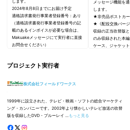
します。
メッセージ機能を通
2024年8月8日までにお届け予定
します。
適格請求書発行事業者登録番号：あり
★非売品ポストカー
（適格請求書発行事業者登録番号の記
★《配役交換バージ
載のあるインボイスが必要な場合は、
収録の正当吹替版と
Makuakeメッセージにて実行者に直接
のみ収録された本編
お問合せください）
ケース、ジャケット
※本編映像の画面
ゴが表示されます。
プロジェクト実行者
ポストカードセット
ジョン吹替》収録本
は2024年9月末と
シリーズの中でも
熱い支持を集める作品
であ
株式会社フィールドワークス
適格請求書発行事業
りながら、本作は
過去に日本語吹替版が制作さ
（適格請求書発行事
れていません
でした。今回、記念すべき
国内初
1999年に設立された、テレビ・映画・ソフトの総合マーケティ
載のあるインボイス
4K UHD化
を機に、
「TV洋画劇場全盛期」の
ング・カンパニーです。2002年より懐かしいテレビ放送の吹替
Makuakeメッセ
ような豪華な実力派声優を配した吹替版
を制作
版を収録したDVD・ブルーレイ …
もっと見る
お問合せください）
し、4K UHD商品に収録いたします。