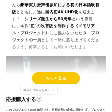
んら
豪華実力派声優参加による初の日本語吹替
版
とともに、
遂に
国内初4K UHD化
を迎えま
す！
シリーズ誕生から50周年
という節目
に、本作
“初”の吹替版を制作する《メモリア
ル・プロジェクト》
にご協力をいただき、
プロ
ジェクトの一員
として一緒に盛り上げてくださ
るよう、何卒よろしくお願いいたします！
もっと見る
購入の仕組みを知る
応援購入する
このプロジェクトはAll in型です。目標金額の達成に関わらず、プロジェク