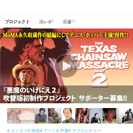
で手に入れよう
8
42
プロジェクト
活レポ
応援
# エンタメ
# 映画
# アート
# 声優
# サブカルチャー