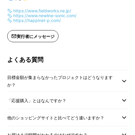
https://www.fieldworks.ne.jp/
https://www.newline-sonic.com/
https://happinet-p.com/
実行者にメッセージ
よくある質問
目標金額が集まらなかったプロジェクトはどうなります
か？
大好評をいただいた
『フェノミナ』や『ナイ
「応援購入」とはなんですか？
ト・オブ・ザ・リビングデッド』、『トラウ
マ』などの吹替版制作プロジェクト
に続き、今
他のショッピングサイトと比べてどう違いますか？
回も吹替版の魅力を皆様に存分に楽しんでいた
だける吹替版を制作させていただきます。何
お届けまで時間がかかるのはなぜですか？