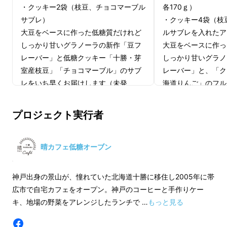
たいなく、集めてヨーグルトにかけていたこと
・クッキー2袋（枝豆、チョコマーブル
各170ｇ）
を思い出しました。それは味がとても美味しく
サブレ）
・クッキー4袋（枝
て、私たちの欠かせない朝食になっていたので
大豆をベースに作った低糖質だけれど
ルサブレを入れたア
す。
しっかり甘いグラノーラの新作「豆フ
大豆をベースに作っ
レーバー」と低糖クッキー「十勝・芽
しっかり甘いグラノ
室産枝豆」「チョコマーブル」のサブ
レーバー」と、「ク
レをいち早くお届けします（未発
海道りんご」のフル
売）。
クッキーは新味「十
そこに一番人気商品の「グラノーラ・
「チョコマーブル」
プロジェクト実行者
クランベリー」をセット！
類」をアソートにし
☆サブレ／1枚当たり…糖質量 約4
☆サブレ／1枚当た
ｇ、約110kcal
ｇ、約110kcal
晴カフェ低糖オーブン
☆グラノーラ／10ｇ当たり…糖質量
☆グラノーラ／10
約1.7ｇ、約50kcal
約1.7ｇ、約50kcal
神戸出身の景山が、憧れていた北海道十勝に移住し2005年に帯
いずれも従来品と比べて糖質70％
いずれも従来品と
広市で自宅カフェをオープン。神戸のコーヒーと手作りケー
カット！（当社比）
カット！（当社比
キ、地場の野菜をアレンジしたランチで …
もっと見る
「そうだ、これは食事として使えそう！」