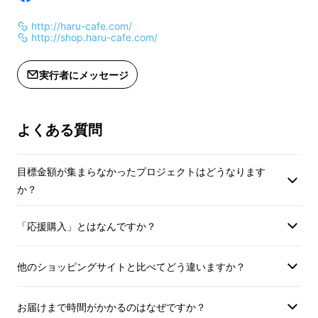
そこからグラノーラ開発の試行錯誤が始まりま
http://haru-cafe.com/
した。そしてついに2017年の秋、第一弾の製
http://shop.haru-cafe.com/
品が完成。「低糖大豆グラノーラ」を「おはよ
うグラノーラ」という商品で「北海道りんご」
実行者にメッセージ
「クランベリー」の2種類を販売開始しまし
た。
よくある質問
そして、2018年、みなさんのリクエストに応
える形で、新たなラインナップとして「豆フ
目標金額が集まらなかったプロジェクトはどうなります
か？
レーバ」「手作りグラノーラセット」を開発。
「応援購入」とはなんですか？
製品化に向けて、この度、クラウドファンディ
ングに挑戦いたします。
他のショッピングサイトと比べてどう違いますか？
お届けまで時間がかかるのはなぜですか？