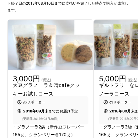
ト終了日の2018年08月10日までに支払いを完了した時点で購入が成立し
ます。
・・・・・・・・・・・・・・・・
低糖大豆グラノーラが生まれたきっかけ。
糖質制限をしている私たちは、手間のかかる毎
日の食事作りに毎日うんざり。簡単に食べられ
3,000円
5,000円
るものは糖質がたっぷり含まれているので、自
(税込)
(税込)
大豆グラノーラ＆晴cafeクッ
ギルトフリーな
分で作るしか方法がなかったのです。
キーお試しコース
ノーラコース
のサポーター
のサポーター
そこで目を付けたのは、自分たちで作っている
2018年09月末
までにお届け予定
2018年09月末
低糖クッキーのかけら達！
（更新日:2018年08月29日）
（更新日:2018年09月
・グラノーラ2袋（新作豆フレーバー
・グラノーラ3袋（
製造工程で出てしまうかけらを捨てるのがもっ
165ｇ、クランベリー各170ｇ）
165ｇ、クランベ