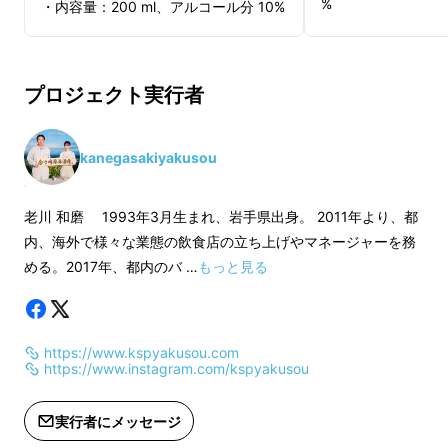
%
・内容量：200 ml、アルコール分 10%
▼その他
▼その他
・開栓後は冷蔵保存
・弊社工場にて受け渡しいたします。
プロジェクト実行者
しみください。
期間内に直接お越しいただける方のみ
低めのアルコール度数（10%）と、飲みきりや
・20歳未満の方は
ご購入ください。（岩手県胆沢郡金ケ
すいボトルサイズ（200 ml）が「和花」らし
ん。
崎町西根下桑ノ木田30 金ケ崎薬草酒
kanegasakiyakusou
さ。
「少しを楽しむお酒」
だから、このくらい
造・事務所）
が、ちょうどいい。
※ 受け渡し期間について
老川 和磨 1993年3月生まれ、岩手県出身。 2011年より、都
2022年3月1日(火)～3月19日(土) (日曜
内、海外で様々な業態の飲食店の立ち上げやマネージャーを務
日除く)
める。2017年、都内のバ …
もっと見る
10時~12時、15時~18時
・開栓後は冷蔵保存し、お早めにお楽
https://www.kspyakusou.com
しみください。
https://www.instagram.com/kspyakusou
・20歳未満の方はご購入いただけませ
ん。
実行者にメッセージ
・現地までの交通費はサポーター負担