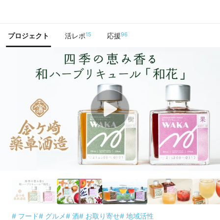
で手に入れよう
15
96
プロジェクト
活レポ
応援
# フード
# グルメ
# 酒
# お取り寄せ
# 地域活性