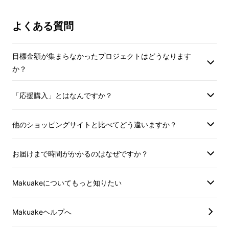
となります。
よくある質問
目標金額が集まらなかったプロジェクトはどうなります
・忙しい毎日に、ほんの少しの非日常を。
か？
・お酒離れが進む若い世代に、アルコールなら
「応援購入」とはなんですか？
ではの高揚感を。
他のショッピングサイトと比べてどう違いますか？
・お酒に強くない人にも、自分らしいお酒の楽
しみ方を。
お届けまで時間がかかるのはなぜですか？
・一日の終わりに、ハーブの香りで心安らぐひ
Makuakeについてもっと知りたい
とときを。
Makuakeヘルプへ
目を閉じれば香る四季の恵み。時を忘れてゆっ
くりと味わう、新しい飲酒体験を提案する
和