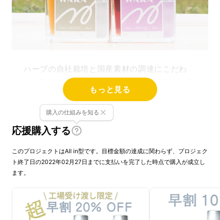
ハーブ
の自社栽培と国産素材の調達にこだわ
り、日本の四季の恵みをそのまま閉じ込めた新
もっと見る
感覚のリキュールへとブレンド。シリーズ第一
弾として、「春」が香り立つ
「樹」
（いつき）
購入の仕組みを知る
と、「秋」を味わう
「果」
（みのり）が誕生し
応援購入する
ました。
このプロジェクトはAll in型です。目標金額の達成に関わらず、プロジェク
ト終了日の2022年02月27日までに支払いを完了した時点で購入が成立し
ます。