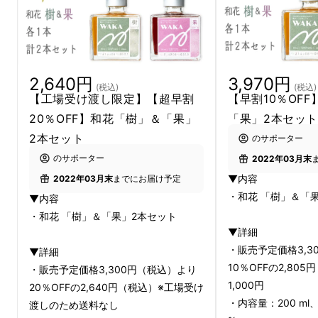
野菜や果実など、ハーブ以外の原材料も季節ご
2,640円
3,970円
(税込)
(税込)
との食材を中心に選定することで、「春」と
【工場受け渡し限定】【超早割
【早割10％OF
「秋」それぞれのイメージを表現。ハーブの香
20％OFF】和花「樹」＆「果」
「果」2本セッ
りと素材の甘みが混ざり合い、穏やかな味わい
2本セット
のサポーター
の奥に「旬」を感じるお酒です。
のサポーター
2022年03月末
▼内容
2022年03月末
までにお届け予定
・和花 「樹」＆「
▼内容
・和花 「樹」＆「果」2本セット
▼詳細
・販売予定価格3,3
▼詳細
10％OFFの2,80
・販売予定価格3,300円（税込）より
1,000円
20％OFFの2,640円（税込）※工場受け
・内容量：200 ml
渡しのため送料なし