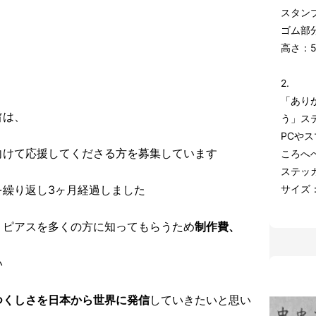
スタン
ゴム部分
高さ：5
2.
「あり
旨は、
う」ス
PCや
向けて応援してくださる方を募集しています
ころへ
ステッ
を繰り返し3ヶ月経過しました
サイズ：
』ピアスを多くの方に知ってもらうため
制作費、
い
つくしさを日本から世界に発信
していきたいと思い