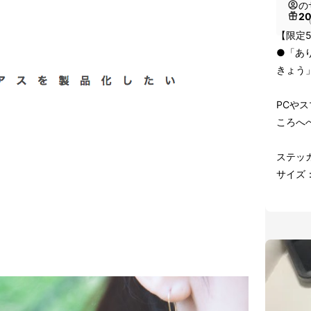
の
2
（
【限定
●「あ
きょう
PCや
ころへ
ステッ
サイズ：