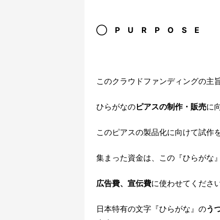
◯ P U R P O S E
このクラウドファンディングの主
ひらがなの
ピアスの制作・販売
に
このピアスの製品化に向けて試作
集まった資金は、この『ひらがな
広告費、宣伝費
に使わせてくださ
日本特有の文字『ひらがな』の
う