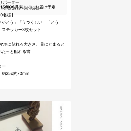
サポーター
015年06月末
までにお届け予定
更新日:2015年06月29日）
50名様】
りがとう」「うつくしい」「とう
」ステッカー3枚セット
スマホに貼れる大きさ、目にとまると
ぺたっと貼れる書
カー
約25x約70mm