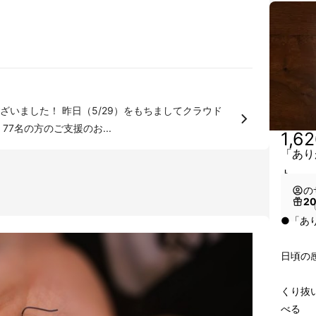
いました！ 昨日（5/29）をもちましてクラウド
7名の方のご支援のお...
1,6
「あり
ト
の
2
（
●「あ
日頃の
くり抜
べる