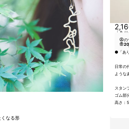
2,1
「あり
の
2
（
●「あ
日常の
ような
スタン
ゴム部分
高さ：5
たくなる形