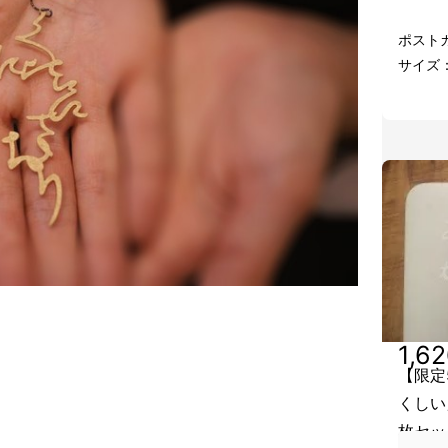
ポスト
サイズ：
1,6
【限定
くしい
枚セッ