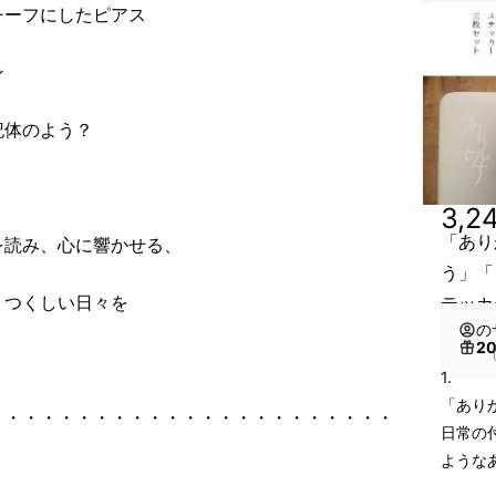
チーフにしたピアス
ン
記体のよう？
3,2
「あり
を読み、心に響かせる、
う」「
うつくしい日々を
テッカ
の
2
（
1.
「あり
・・・・・・・・・・・・・・・・・・・・・・・
日常の
ような