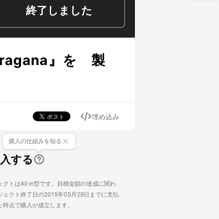
終了しました
agana』を 製
埋め込み
購入の仕組みを知る
購入する
クトはAll in型です。目標金額の達成に関わ
ェクト終了日の2015年05月29日までに支払
た時点で購入が成立します。