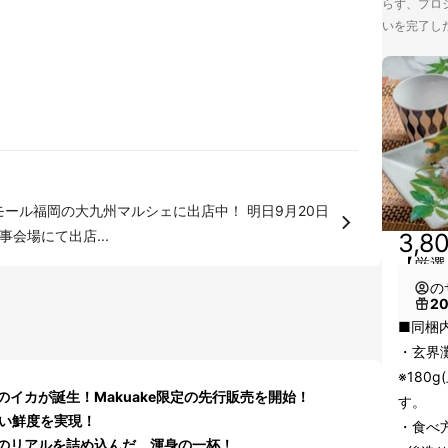
らず、プロジ
いを完了し
事会場にて出店...
3,8
【厳選
の
2
■同梱
・玄界
※180
イカが誕生！Makuake限定の先行販売を開始！
す。
ない鮮度を実現！
・食べ
のリアルを詰め込んだ、渾身の一杯！