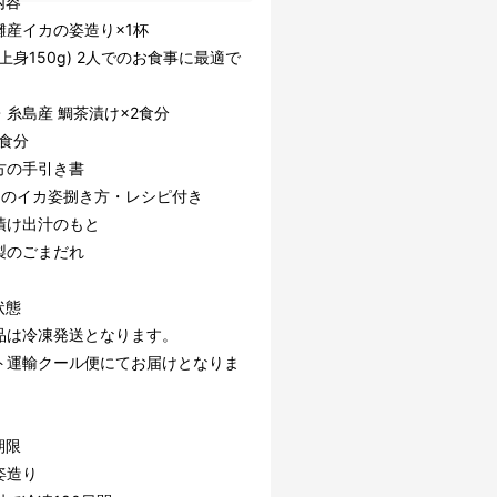
内容
灘産イカの姿造り×1杯
g(上身150g) 2人でのお食事に最適で
・糸島産 鯛茶漬け×2食分
1食分
方の手引き書
りのイカ姿捌き方・レシピ付き
漬け出汁のもと
製のごまだれ
状態
品は冷凍発送となります。
ト運輸クール便にてお届けとなりま
期限
姿造り