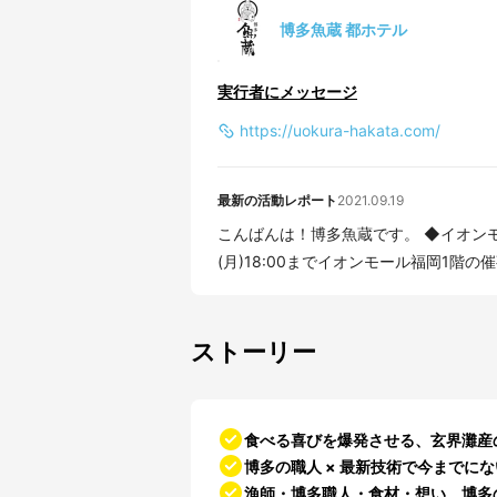
博多魚蔵 都ホテル
実行者にメッセージ
https://uokura-hakata.com/
最新の活動レポート
2021.09.19
こんばんは！博多魚蔵です。 ◆イオンモール福岡の大九州マルシェに出店中！ 明日9月20日
(月)18:00までイオンモール福岡1階の催
ストーリー
食べる喜びを爆発させる、玄界灘産の
博多の職人 × 最新技術で今までに
漁師・博多職人・食材・想い、博多