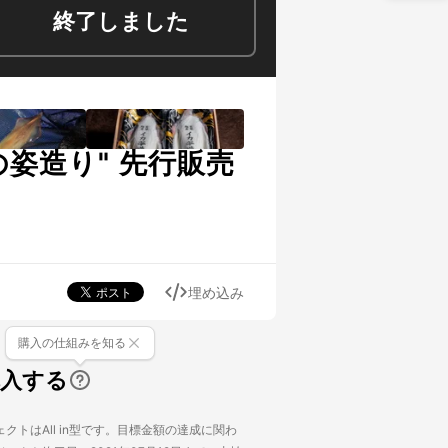
終了しました
姿造り" 先行販売
埋め込み
購入の仕組みを知る
購入する
クトはAll in型です。目標金額の達成に関わ