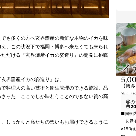
の1人でも多くの方へ玄界灘産の新鮮な本物のイカを味
え、この状況下で福岡・博多へ来たくても来られ
ていただける『玄界灘産イカの姿造り』の開発に挑戦
5,0
『玄界灘産イカの姿造り』は、
【博多
店で料理人の高い技術と衛生管理のできる施設、品
造り1
わさった、ここでしか味わうことのできない質の高
の
。
2
■同梱
・玄界
く、しっかりと私たちの想いもお届けできるように
※180