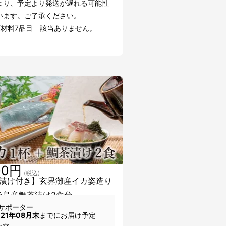
より、予定より発送が遅れる可能性
います。ご了承ください。
原材料7品目 該当ありません。
00円
(税込)
漬け付き】玄界灘産イカ姿造り
糸島産鯛茶漬け2食分
サポーター
021年08月末
までにお届け予定