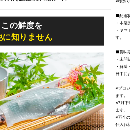
※後造
■配送
0 この鮮度を
・本製
・ヤマ
他に知りません
す。
■賞味
・未開
・解凍
日中に
※プロ
ます。
※7月
ます。
※万全
仕入れ