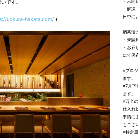
・未開
いです。
・解凍
日中に
s://uokura-hakata.com/
)
鯛茶漬
・未開
・お召
にて保
※プロ
ます。
※7月
ます。
※万全
仕入れ
事情に
もござ
※特定