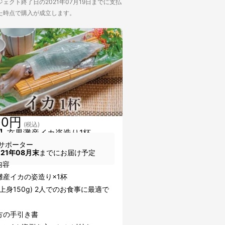
ェクト終了日の2021年07月19日までに支払
た時点で購入が成立します。
00円
(税込)
】玄界灘産イカ姿造り1杯
サポーター
021年08月末
までにお届け予定
内容
灘産イカの姿造り×1杯
g(上身150g) 2人でのお食事に最適で
方の手引き書