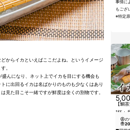
事情に
もござ
※特定
などからイカといえばここだよね。というイメージ
ます。
”が盛んになり、ネット上でイカを目にする機会も
ットに出回るイカは名ばかりのものも少なくはあり
とは見た目こそ一緒ですが鮮度は全くの別物です。
5,0
【鯛茶
1杯＋
の
2