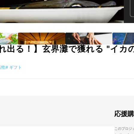
れ出る！】玄界灘で獲れる "イカの
活性
#
ギフト
応援
このプロジェ