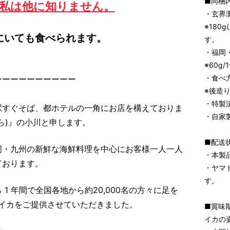
■同梱
私は他に知りません。
・玄界
※180
にいても食べられます。
す。
・福岡
※60g/
・食べ
ーーーーーーーーーー
※後造
・特製
駅すぐそば、都ホテルの一角にお店を構えておりま
・自家
ら)』の小川と申します。
■配送
岡・九州の新鮮な海鮮料理を中心にお客様一人一人
・本製
ております。
・ヤマ
す。
1 年間で全国各地から約20,000名の方々に足を
るイカをご提供させていただきました。
■賞味
イカの