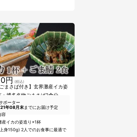
00円
(税込)
ごまさば付き】玄界灘産イカ姿
杯＋博多名物ごまさば2食分
サポーター
021年08月末
までにお届け予定
内容
灘産イカの姿造り×1杯
g(上身150g) 2人でのお食事に最適で