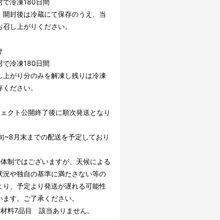
封で冷凍180日間
・開封後は冷蔵にて保存のうえ、当
お召し上がりください。
け
封で冷凍180日間
し上がり分のみを解凍し残りは冷凍
存ください。
ジェクト公開終了後に順次発送となり
下旬~8月末までの配送を予定しており
の体制ではございますが、天候による
状況や独自の基準に満たさない等の
より、予定より発送が遅れる可能性
います。ご了承ください。
原材料7品目 該当ありません。