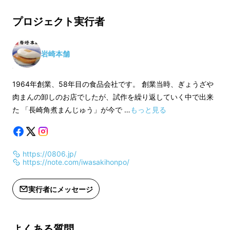
※内容量：三代目レモ
長崎角煮まんじ
プロジェクト実行者
岩崎本舗
1964年創業、58年目の食品会社です。 創業当時、ぎょうざや
肉まんの卸しのお店でしたが、試作を繰り返していく中で出来
た 「長崎角煮まんじゅう」が今で …
もっと見る
その角煮まんじゅうに使用しているのは豚肉。
https://0806.jp/
そんな私達が何故今回、牛丼に挑戦したかとい
https://note.com/iwasakihonpo/
うと・・・
実行者にメッセージ
三代目社長が若かりし頃、記憶に刻まれた忘れ
られない牛丼の味。約20年前に食べ感動した
よくある質問