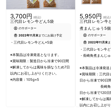
私たち岩崎本舗は、創業57年長崎のご当地グ
ルメ角煮まんじゅうの老舗メーカー
です。長崎
3,700円
5,950円
のお土産ブランド
「角煮まんじゅう」
を作り上
(税込)
(税込)
三代目レモン牛どん5袋
三代目レモン牛
げた会社です。
煮まんじゅう5
のサポーター
のサポーター
2022年11月末
までにお届け予定
※
これまでのメディア出演
・三代目レモン牛どん×5袋
2022年11月末
ま
・三代目レモン牛ど
3日間かけて作ったトロトロの角煮を、岩崎本
※本製品は冷凍発送となります。
・長崎角煮まんじゅ
舗専用配合の小麦粉で作ったふわふわの生地で
※賞味期限：製造日から冷凍で90日間
はさみ込んだ「長崎角煮まんじゅう」。
※解凍してからは風味を損なうため7日
※本製品は冷凍発送
以内にお召し上がりください。
※賞味期限：三代目
角煮の脂が苦手、という方から「岩崎本舗の角
※内容量：105g×5
日から冷凍で90日
煮は食べられる！」とうれしいお声もたくさん
長崎角煮まん
いただいています。
日から冷凍で120日
※解凍してからは風
以内にお召し上がり