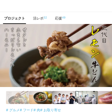
で手に入れよう
32
49
プロジェクト
活レポ
応援
# グルメ
# フード
# 肉
# お取り寄せ