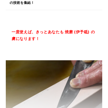
の技術を集結！
一度使えば、きっとあなたも 焼磨 (伊予砥) の
虜になります！