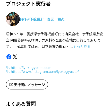
天然砥石の為、サイ
プロジェクト実行者
れ異なりますので、
ます。
makuake限定送
(有)伊予鉱業所 奥元 和久
す。
昭和５１年 愛媛県伊予郡砥部町にて有限会社 伊予鉱業所設
立 陶磁器原料及び碍子の原料を全国の産地に出荷しておりま
焼成砥石「焼磨」の誕生
す。 砥部町では昔、日本最古の砥石・ …
もっと見る
一般家庭からプロの職人さんまで、全ての人に
愛される砥石をつくろう！
https://iyokogyosho.com
https://www.instagram.com/iyokogyosho/
試行錯誤のなか独自の練りと焼温度を追求し、
全て天然の素材を使用した、
最も天然砥石に近
実行者にメッセージ
い焼成砥石「焼磨 (しょうま)」 の開発に成功
しました。
よくある質問