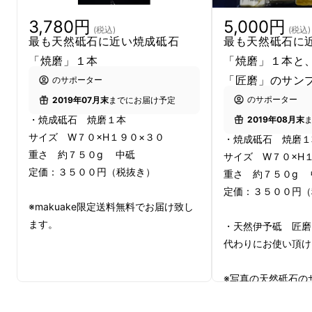
焼成砥石「焼磨」の四大特長
3,780円
5,000円
(税込)
(税込)
最も天然砥石に近い焼成砥石
最も天然砥石に
一、研磨力、磨き感に優れている
「焼磨」１本
「焼磨」１本と
一、返りが出にくい
「匠磨」のサン
のサポーター
のサポーター
2019年07月末
までにお届け予定
一、刃先が鋭利に仕上がる
・焼成砥石 焼磨１本
2019年08月末
サイズ W７０×H１９０×３０
・焼成砥石 
一、刃もちが良い
重さ 約７５０g 中砥
サイズ W７０×H
定価：３５００円（税抜き）
重さ 約７５０g 
こちらの動画で、切れ味が悪くなった包丁を焼
定価：３５００円（
成砥石「焼磨」で研ぐと、どれほど切れ味が変
※makuake限定送料無料でお届け致し
ます。
わるのかを実験しています。是非ご確認くださ
・天然伊予砥 匠磨
代わりにお使い頂け
い。
※写真の天然砥石の
ジです。