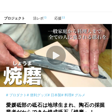
で手に入れよう
13
33
プロジェクト
活レポ
応援
# プロダクト
# 便利グッズ
# 日本製
# 料理
# グルメ
愛媛砥部の砥石は地球生まれ、陶石の採掘