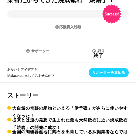
業者だからできた焼成砥石「焼磨」！
応援購入総額
サポーター
残り
終了
あなたもアイデアを
サポーターを集める
Makuakeに出してみませんか？
ストーリー
大自然の奇跡の産物といえる「伊予砥」がさらに使いやす
くなった！
従来とは逆の発想で生まれた最も天然砥石に近い焼成砥石
「焼磨」の開発に成功！
全国の陶磁器産地に陶石を出荷している採掘業者ならでは