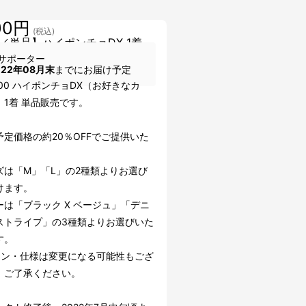
00円
(税込)
／単品】ハイポンチョDX 1着
サポーター
022年08月末
までにお届け予定
100 ハイポンチョDX（お好きなカ
」1着 単品販売です。
予定価格の約20％OFFでご提供いた
。
ズは「M」「L」の2種類よりお選び
けます。
ーは「ブラック X ベージュ」「デニ
ストライプ」の3種類よりお選びいた
す。
イン・仕様は変更になる可能性もござ
。ご了承ください。