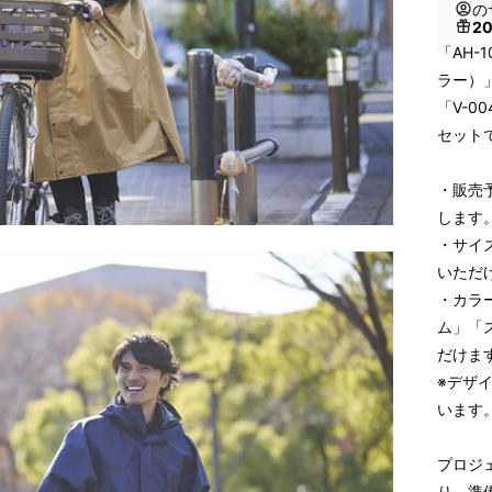
の
2
「AH-
ラー）
「V-0
セット
・販売
します
・サイ
いただ
・カラ
ム」「
だけま
※デザ
います
プロジ
り、準