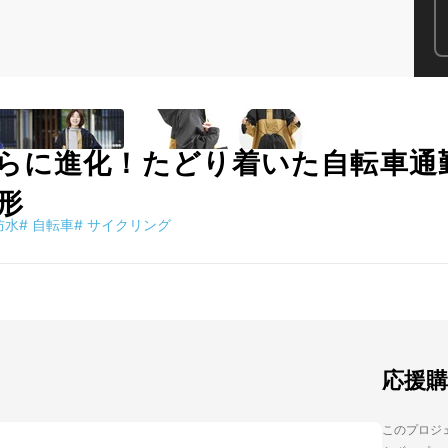
らに進化！たどり着いた自転車通
形
防水
#
自転車
#
サイクリング
応援
このプロジェ