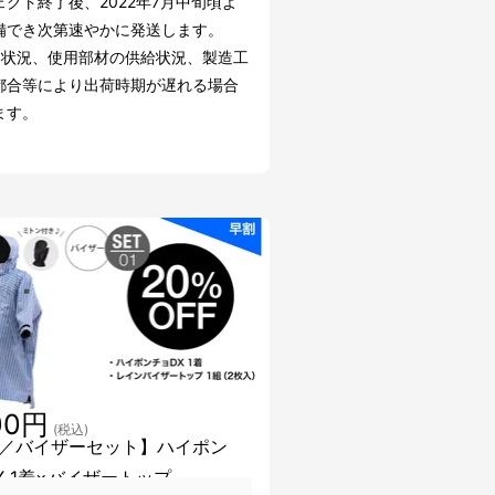
ェクト終了後、2022年7月中旬頃よ
備でき次第速やかに発送します。
文状況、使用部材の供給状況、製造工
都合等により出荷時期が遅れる場合
ます。
00円
(税込)
／バイザーセット】ハイポン
X 1着×バイザートップ