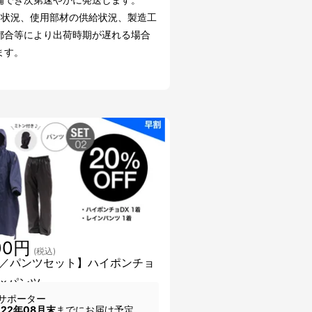
文状況、使用部材の供給状況、製造工
都合等により出荷時期が遅れる場合
ます。
00円
(税込)
／パンツセット】ハイポンチョ
着×パンツ
サポーター
022年08月末
までにお届け予定