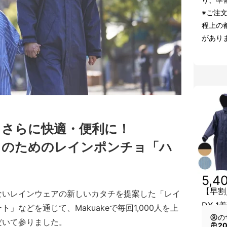
※ご注
程上の
があり
、さらに快適・便利に！
』のためのレインポンチョ「ハ
5,4
【早割
ないレインウェアの新しいカタチを提案した「レイ
DX 1
」などを通じて、Makuakeで毎回1,000人を上
の
だいて参りました。
2