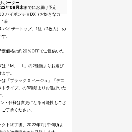
サポーター
022年08月末
までにお届け予定
100 ハイポンチョDX（お好きなカ
」1着
04 バイザートップ」1組（2枚入） の
です。
予定価格の約20％OFFでご提供いた
。
ズは「M」「L」の2種類よりお選び
けます。
ーは「ブラック X ベージュ」「デニ
ストライプ」の3種類よりお選びいた
す。
イン・仕様は変更になる可能性もござ
。ご了承ください。
ェクト終了後、2022年7月中旬頃よ
備でき次第速やかに発送します。