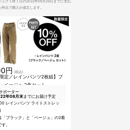
ェクト終了日の2022年06月29日までに支払
た時点で購入が成立します。
00円
(税込)
限定／レインパンツ2枚組】ブ
・ベージュ 2色セット
サポーター
022年08月末
までにお届け予定
200 レインパンツ ライトストレッ
着
は「ブラック」と「ベージュ」の2着
です。