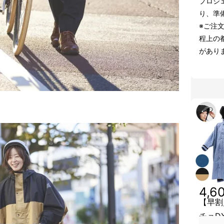
プロジ
り、準
※ご注
程上の
があり
4,6
【早割
チョD