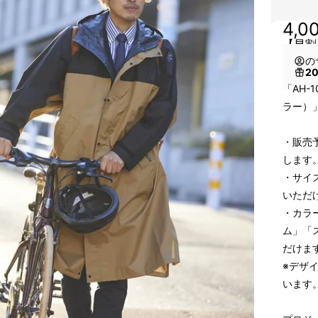
4,0
【早割
の
2
「AH-
ラー）
・販売
します
・サイ
いただ
・カラ
ム」「
だけま
※デザ
います