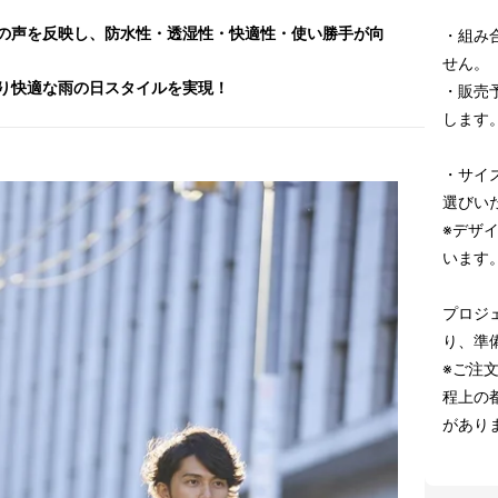
の声を反映し、防水性・透湿性・快適性・使い勝手が向
・組み
せん。
り快適な雨の日スタイルを実現！
・販売
します
・サイ
選びい
※デザ
います
プロジ
り、準
※ご注
程上の
があり