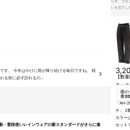
らず、プロジ
いを完了し
3,2
す。 今年はやけに雨が降り続ける毎日ですね。 桜
【数量
る前に必ず訪れるの...
ラック
の
2
「AH-
チ」 2
カラー
通勤・普段使いレインウェアの新スタンダードがさらに進
セット