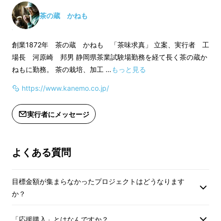
そそぎます。
そそぎます。
二煎目は80℃くらいのお湯80ｃｃを
二煎目は80℃くら
茶の蔵 かねも
そそぎ15秒後湯飲みにそそぎます。
そそぎ15秒後湯飲
二煎飲んだ後の茶葉はお好みで油で炒
二煎飲んだ後の茶葉
創業1872年 茶の蔵 かねも 「茶味求真」 立案、実行者 工
めたりつゆをかけて召し上がれます。
めたりつゆをかけて
場長 河原崎 邦男 静岡県茶業試験場勤務を経て長く茶の蔵か
ねもに勤務。 茶の栽培、加工 …
もっと見る
https://www.kanemo.co.jp/
実行者にメッセージ
仕様
よくある質問
湿気、光は茶葉の変質、劣化の原因になりま
目標金額が集まらなかったプロジェクトはどうなります
す。
か？
従って、袋を開封した場合１週間～10日位でお
「応援購入」とはなんですか？