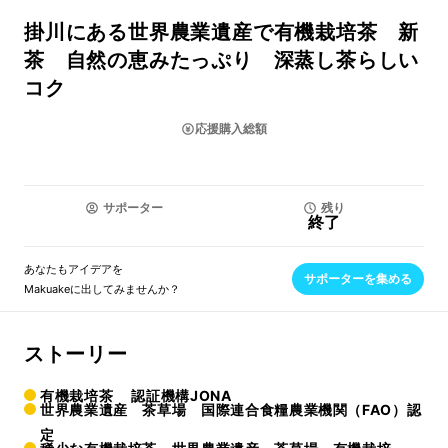
掛川にある世界農業遺産で有機栽培茶 新
茶 自然の恵みたっぷり 深蒸し茶らしい
コク
応援購入総額
サポーター
残り
終了
あなたもアイデアを
サポーターを集める
Makuakeに出してみませんか？
ストーリー
有機栽培茶 認証機構JONA
世界農業遺産 茶草場 国際連合食糧農業機関（FAO）認
定