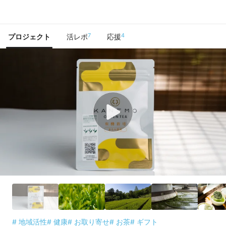
で手に入れよう
7
4
プロジェクト
活レポ
応援
# 地域活性
# 健康
# お取り寄せ
# お茶
# ギフト