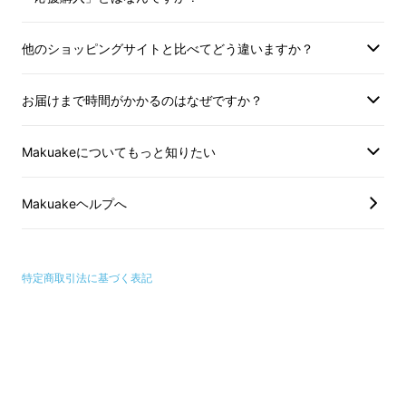
召し上がりになると美味しく頂けます。高温の
夏場開封後冷蔵庫に出し入れすると結露し、袋
他のショッピングサイトと比べてどう違いますか？
に水滴が付着します。これを避ける為、冷蔵庫
に入れない方が良い場合があります。
お届けまで時間がかかるのはなぜですか？
なお、茶袋には空気（酸素）を除去後、不活性
Makuakeについてもっと知りたい
ガス窒素を充填してあります。
Makuakeヘルプへ
未開封であれば1年程度保存が効きます。
特定商取引法に基づく表記