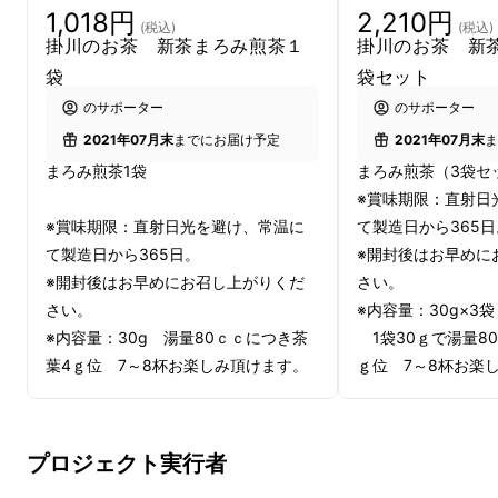
茶葉には微粒栄養素（ビタミン類）がバランス
1,018円
2,210円
(税込)
(税込)
よく構成、含有されています。
掛川のお茶 新茶まろみ煎茶１
掛川のお茶 新
袋
袋セット
お茶（滲出液）にはよく知られた水溶性ビタミ
のサポーター
のサポーター
ンCが豊富にあります。お茶を淹れた後、茶葉
2021年07月末
までにお届け予定
2021年07月末
ま
には他の（脂溶性）ビタミン類、ビタミンＡ、
まろみ煎茶1袋
まろみ煎茶（3袋セ
ビタミンＥ、繊維質があります。農薬不使用、
※賞味期限：直射日
有機栽培茶は繊維が柔らかく、お茶一服後茶葉
※賞味期限：直射日光を避け、常温に
て製造日から365日
をフライパンで油で炒めたり、調味液を掛けた
て製造日から365日。
※開封後はお早めに
りしてお召し上がり頂けます。
※開封後はお早めにお召し上がりくだ
さい。
さい。
※内容量：30g×3
※内容量：30g 湯量80ｃｃにつき茶
1袋30ｇで湯量8
葉4ｇ位 7～8杯お楽しみ頂けます。
ｇ位 7～8杯お楽
【美味しい召し上がり方】
【美味しい召し上が
茶葉3～4ｇを急須にいれ70℃のお湯
茶葉3～4ｇを急須
プロジェクト実行者
を80ｃｃ急須にそそぎ1分後湯飲みに
を80ｃｃ急須にそ