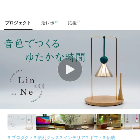
で手に入れよう
12
16
プロジェクト
活レポ
応援
# プロダクト
# 便利グッズ
# インテリア
# ギフト
# 伝統