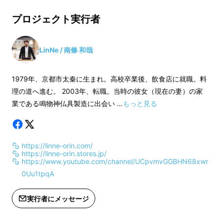
※デザイン・仕様は変更になる可能性
※デザイン・仕様は
もございます。ご了承ください。
もございます。ご了
プロジェクト実行者
※ご注文状況、使用部材の供給状況、
※ご注文状況、使用
製造工程上の都合等により出荷時期が
製造工程上の都合等
遅れる場合があります。
遅れる場合がありま
LinNe / 南條 和哉
素材に
「佐波理(さはり)」
という銅と錫の合⾦
1979年、京都市太秦に生まれ。高校卒業後、飲食店に就職。料
を使⽤。
理の道へ進む。 2003年、転職。当時の彼女（現在の妻）の家
業である鳴物神仏具製造に出会い …
もっと見る
代々受け継ぐ
⼯房の配合率
と昔ながらの薪を用
いた伝統技術
「焼型鋳造」
で
https://linne-orin.com/
https://linne-orin.stores.jp/
素材の特性を⽣かし、
⼆つとない⾳⾊
を⽣み出
https://www.youtube.com/channel/UCpvmvGGBHN68xwr
しています。
0Uu1tpqA
実行者にメッセージ
PRODUCT CONCEPT