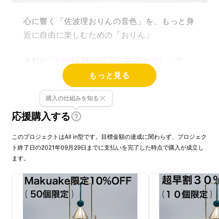
⼼に響く「佐波理おりんの⾳⾊」を、もっと身
近に自由に楽しむための「おりん」
それが
「LinNe Myo（リンネ ミョウ）
」
で
す。
もっと見る
やさしく叩くと澄んだ音色と美しい余韻が響き
購入の仕組みを知る
ます。
応援購入する
このプロジェクトはAll in型です。目標金額の達成に関わらず、プロジェク
ト終了日の2021年09月29日までに支払いを完了した時点で購入が成立し
ます。