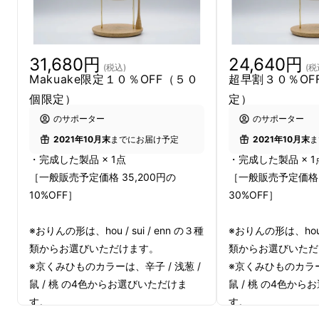
忙しく過ぎゆく日々をすごす多くの人へ、
ちょっと豊かな時をつくり、心をととのえるた
31,680円
24,640円
(税込)
(税
Makuake限定１０％OFF（５０
超早割３０％OF
めに、おりんの音色を自由に楽しんでほしい。
個限定）
定）
そんな思いからMakuakeに参加しました。
のサポーター
のサポーター
2021年10月末
までにお届け予定
2021年10月末
ま
佐波理から⽣まれる唯⼀無⼆
・完成した製品 × 1点
・完成した製品 × 1
［一般販売予定価格 35,200円の
［一般販売予定価格 3
の⾳⾊
10%OFF］
30%OFF］
※おりんの形は、hou / sui / enn の３種
※おりんの形は、hou /
類からお選びいただけます。
類からお選びいただ
※京くみひものカラーは、辛子 / 浅葱 /
※京くみひものカラーは
鼠 / 桃 の4色からお選びいただけま
鼠 / 桃 の4色か
す。
す。