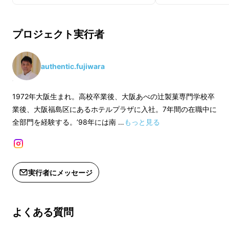
い」と思ってもらえるにはど
うすればよいか？
プロジェクト実行者
皆さんが美味しいと思われるケーキがどんなも
authentic.fujiwara
のであるか？
例えば、１００人中９０人が美味しいと思われ
1972年大阪生まれ。高校卒業後、大阪あべの辻製菓専門学校卒
るケーキとはどんなものか？
業後、大阪福島区にあるホテルプラザに入社。7年間の在職中に
そんな自問自答を繰り返して生まれたのがこの
全部門を経験する。’98年には南 …
もっと見る
ケーキなのです。
一体感のある「スイーツ」
実行者にメッセージ
を。因果関係を組み立てたい
よくある質問
一体感のある「スイーツ」を演出するために、