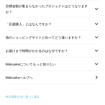
すべてのパーツに「因果関係」を持たせるのが
目標金額が集まらなかったプロジェクトはどうなります
私、藤原直也流。
か？
今回味の中心となるのは「
コーヒー
」。 コー
ヒーを中心に相性の良いものを考えました。
「応援購入」とはなんですか？
-チョコ＆コーヒー
他のショッピングサイトと比べてどう違いますか？
-コーヒ＆アマレット
-アマレット＆アプリコット
お届けまで時間がかかるのはなぜですか？
-アプリコット＆ヘーゼルナッツ
-ヘーゼルナッツ＆ミルクチョコ
Makuakeについてもっと知りたい
すべての味はつながっていきます。
Makuakeヘルプへ
特定商取引法に基づく表記