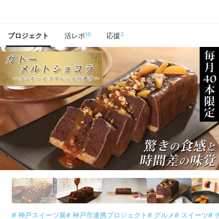
で手に入れよう
16
3
プロジェクト
活レポ
応援
# 神戸スイーツ展
# 神戸市連携プロジェクト
# グルメ
# スイーツ
#