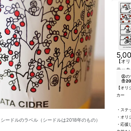
5,0
【オリ
テッカ
の
2
【オリ
カー
・ステ
・オリ
たシードルのラベル（シードルは2018年のもの）
・応援