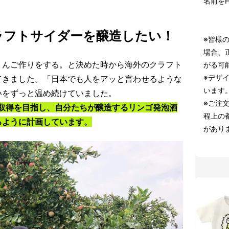
名前を
ラフトサイダーを醸造したい！
※皆様
場合、
りんご作りをする。と決めた時から海外のクラフト
がる可
※デザ
てきました。「日本でも人をアッと言わせるような
います
いをずっと温め続けていました。
※ご注
許取得を目指し、自分たちが醸造するリンゴ発泡酒
程上の
るように計画しています。
があり