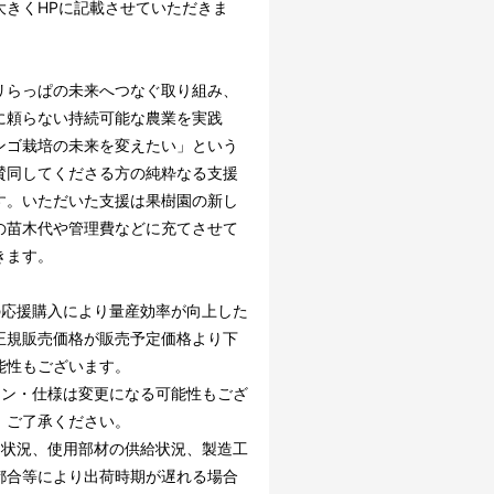
大きくHPに記載させていただきま
リらっぱの未来へつなぐ取り組み、
に頼らない持続可能な農業を実践
ンゴ栽培の未来を変えたい」という
賛同してくださる方の純粋なる支援
す。いただいた支援は果樹園の新し
の苗木代や管理費などに充てさせて
きます。
の応援購入により量産効率が向上した
正規販売価格が販売予定価格より下
能性もございます。
イン・仕様は変更になる可能性もござ
。ご了承ください。
文状況、使用部材の供給状況、製造工
都合等により出荷時期が遅れる場合