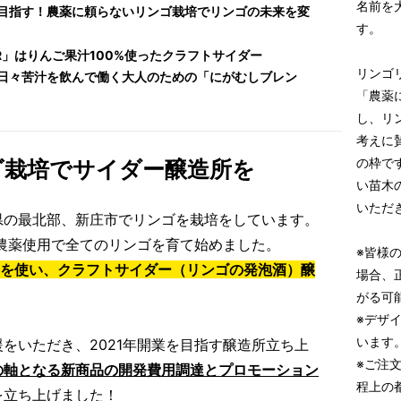
名前を
目指す！農薬に頼らないリンゴ栽培でリンゴの未来を変
す。
EER」はりんご果汁100%使ったクラフトサイダー
リンゴ
日々苦汁を飲んで働く大人のための「にがむしブレン
「農薬
し、リ
考えに
の枠で
ゴ栽培でサイダー醸造所を
い苗木
いただ
県の最北部、新庄市でリンゴを栽培をしています。
の農薬使用で全てのリンゴを育て始めました。
※皆様
%を使い、クラフトサイダー（リンゴの発泡酒）醸
場合、
がる可
※デザ
います
をいただき、2021年開業を目指す醸造所立ち上
※ご注
の軸となる新商品の開発費用調達とプロモーション
程上の
を立ち上げました！