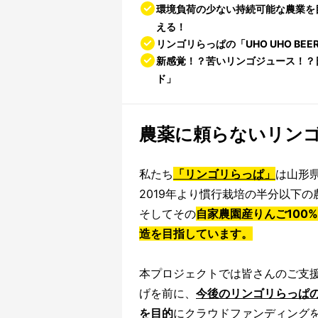
環境負荷の少ない持続可能な農業を
える！
リンゴリらっぱの「UHO UHO B
新感覚！？苦いリンゴジュース！？
ド」
農薬に頼らないリン
私たち
「リンゴリらっぱ」
は山形
2019年より慣行栽培の半分以下
そしてその
自家農園産りんご100
造を目指しています。
本プロジェクトでは皆さんのご支援
げを前に、
今後のリンゴリらっぱ
を目的
にクラウドファンディング