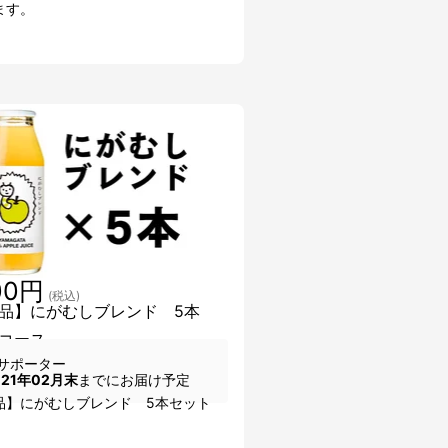
ます。
00円
(税込)
品】にがむしブレンド 5本
コース
サポーター
021年02月末
までにお届け予定
品】にがむしブレンド 5本セット