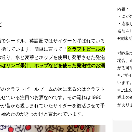
内容：
・にが
は
・応援
名前を
※賞味期
語でシードル。英語圏ではサイダーと呼ばれている
と指しています。簡単に言って「
クラフトビールの
※皆様
の通り、水と麦芽とホップを使用し発酵させた発泡
場合、
ーはリンゴ果汁、ホップなどを使った発泡性のお酒
がる可
※デザ
います
でのクラフトビールブームの次に来るのはクラフト
※ご注
見せている注目のお酒なのです。その流れは
1990
程上の
があり
ーが昔から親しまれていたサイダーを復活させて手
し始めたのがきっかけと言われています。