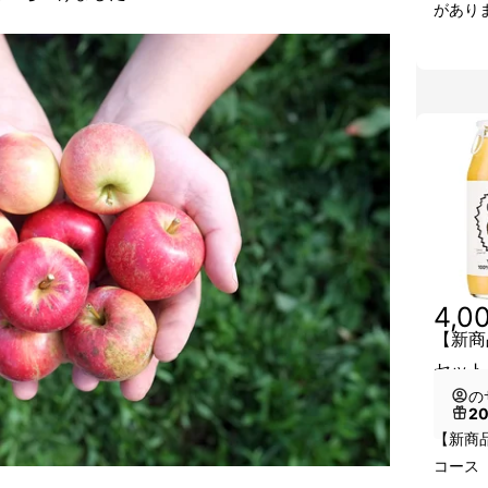
があり
4,0
【新商
セット
の
2
【新商
コース