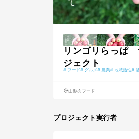
リンゴリらっぱ 
ジェクト
#
フード
#
グルメ
#
農業
#
地域活性
#
山形
フード
プロジェクト実行者