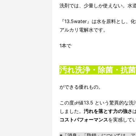
洗剤では、少量しか使えない。水
『13.5water』は水を原料と
アルカリ電解水です。
1本で
汚れ洗浄・除菌・抗菌
ができる優れもの。
この度㏗値13.5 という驚異的
しました。
汚れを落とす力の強さ
コストパフォーマンス
を実感して
※「消臭」「防錆」については、
ア