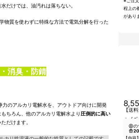
※ご注
道水だけでは、油汚れは落ちない。
程上の
があり
し、化学物質を使わずに特殊な方法で電気分解を行った
・消臭・防錆
8,5
な洗浄力のアルカリ電解水を、アウトドア向けに開発
【送料込
はもちろん、他のアルカリ電解水より
圧倒的に高い
＋ノベ
いただけます。
の
2
ルカリ性溶液の一般的な性質としての記載です。
【内容