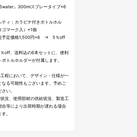
.5water』300mlスプレータイプ×6
ルティ：カラビナ付きボトルホル
ロゴマーク入）×1個
予定価格1,500円×6 → 5％off
％off、送料込の6本セットに、便利
トボトルホルダーが付属します。
の工程において、デザイン・仕様が一
となる可能性もございます。予めご
ださい。
文状況、使用部材の供給状況、製造工
都合等により出荷時期が遅れる場合
ます。