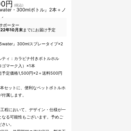
00円
(税込)
5water・300mlボトル』2本＋ノ
ィ
サポーター
022年10月末
までにお届け予定
】
.5water』300mlスプレータイプ×2
ルティ：カラビナ付きボトルホル
ロゴマーク入）×1本
予定価格1,500円×2＋送料500円
2本セットに、便利なペットボトルホ
が付属します。
の工程において、デザイン・仕様が一
となる可能性もございます。予めご
ださい。