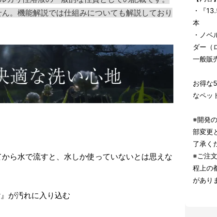
・『13
せん。機能解説では仕組みについても解説しており
本
・ノベ
ダー（
一般販売
お得な5
なペッ
※開発
部変更
了承く
てから水で流すと、水しか使っていないとは思えな
※ご注
程上の
があり
er』が汚れに入り込む