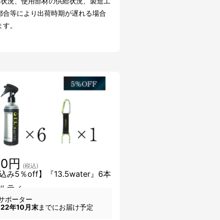
文状況、使用部材の供給状況、製造工
都合等により出荷時期が遅れる場合
ます。
50円
(税込)
み5％off】『13.5water』6本
ルティ
サポーター
022年10月末
までにお届け予定
】