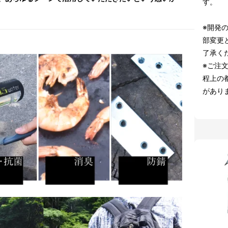
す。
※開発
部変更
了承く
※ご注
程上の
があり