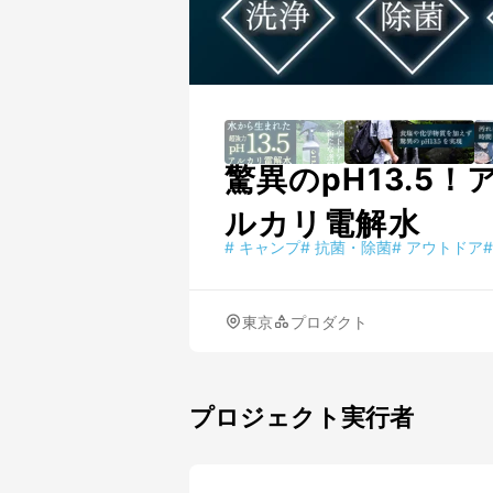
驚異のpH13.
ルカリ電解水
#
キャンプ
#
抗菌・除菌
#
アウトドア
#
東京
プロダクト
プロジェクト実行者