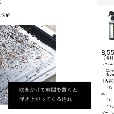
る
で分解
8,5
【送料込
＋詰め
の
2
【内容
・『13
本
・『13.
・ノベ
ダー（