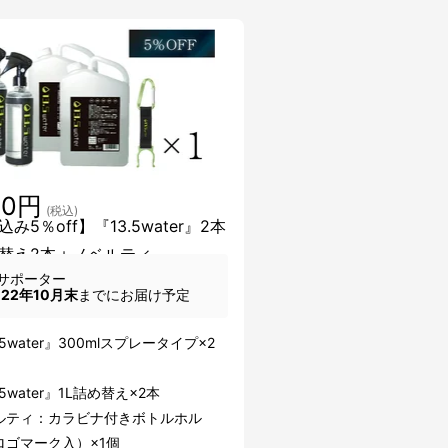
50円
(税込)
み5％off】『13.5water』2本
替え2本＋ノベルティ
サポーター
022年10月末
までにお届け予定
】
.5water』300mlスプレータイプ×2
5water』1L詰め替え×2本
ルティ：カラビナ付きボトルホル
ロゴマーク入）×1個