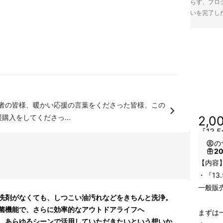
らず、プロジ
いを完了し
ご支援者の皆様、暖かい応援の言葉をくださった皆様、この
購入をしてくださっ...
2,0
『13.
の
2
【内容
・『13
一般販売
洗剤がなくても、しつこい油汚れなどをきちんと洗浄。
菌機能で、さらに効率的なアウトドアライフへ
まずは
、あらゆるシーンで活用していただきたいという想いか