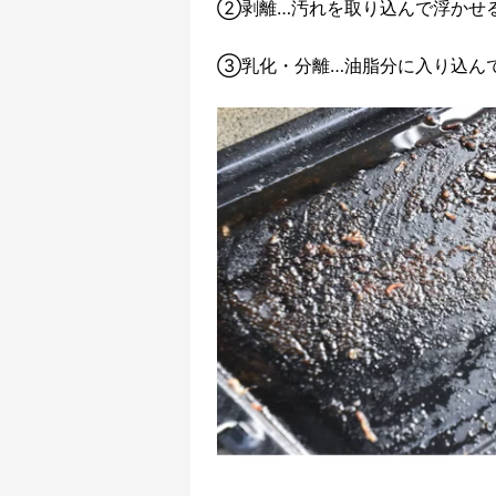
②剥離…汚れを取り込んで浮かせ
③乳化・分離…油脂分に入り込ん