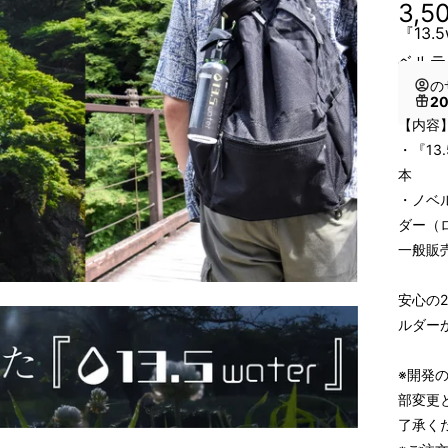
3,5
『13.
ベルテ
の
2
【内容
・『13
本
・ノベ
ダー（
一般販売
安心の
ルダー
※開発
部変更
了承く