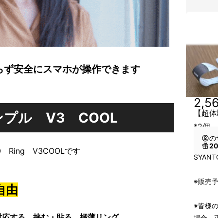
らず安全にスマホが操作できます
2,5
【超体
プル V3 COOL
*2個 
の
2
 Ring V3COOLです
SYAN
※販売予
自由
※皆様
対応する、
挟む・貼る 極薄リング
場合、