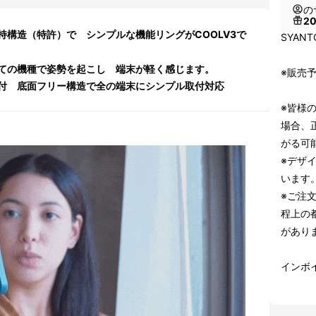
の
2
持構造（特許）で シンプルな機能リングがCOOLV3で
SYAN
ての機種で姿勢を起こし 端末が軽く感じます。
※販売予
付 底面フリー構造で全の端末にシンプル取付対応
※皆様
場合、
がる可
※デザ
います
※ご注
程上の
があり
インボ