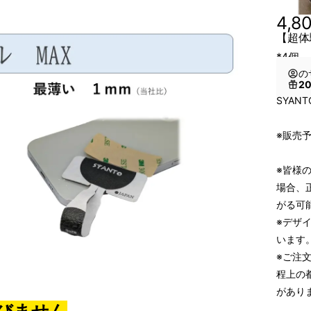
4,8
【超体
*4個 
の
2
SYAN
※販売予
※皆様
場合、
がる可
※デザ
います
※ご注
程上の
があり