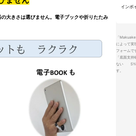
びません
インボ
器の大きさは選びません。電子ブックや折りたたみ
「Makua
によって実
フォームで
「底面支持
ない SY
す。