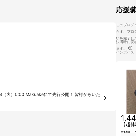
応援
このプロジェ
らず、プロジ
いを完了し
決済時に安心
ます。
インボイス
0:00 Makuakeにて先行公開！ 皆様からいた
.
1,4
【超体
*1個 