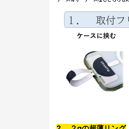
2. ２gの超薄リング