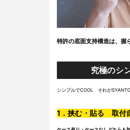
特許の底面支持構造は、握
究極のシン
シンプルでCOOL それがSYANTO
1．挟む・貼る 取付
ケース有り・ケースなしどちらも