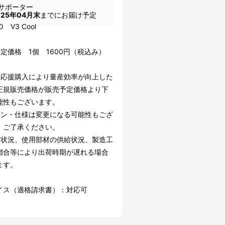
サポーター
025年04月末
までにお届け予定
TO V3 Cool
定価格 1個 1600円（税込み）
の応援購入により量産効率が向上した
正規販売価格が販売予定価格より下
能性もございます。
イン・仕様は変更になる可能性もござ
。ご了承ください。
文状況、使用部材の供給状況、製造工
都合等により出荷時期が遅れる場合
ます。
イス（適格請求書）：対応可