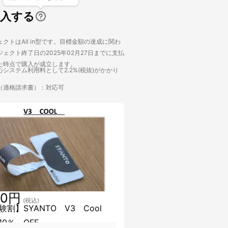
購入する
クトはAll in型です。目標金額の達成に関わ
ェクト終了日の2025年02月27日までに支払
た時点で購入が成立します。
システム利用料として2.2%(税抜)がかかり
（適格請求書）：対応可
40円
(税込)
験割】SYANTO V3 Cool
10％ OFF