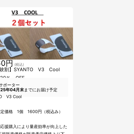
60円
(税込)
験割】SYANTO V3 Cool
20％ OFF
サポーター
025年04月末
までにお届け予定
TO V3 Cool
定価格 1個 1600円（税込み）
の応援購入により量産効率が向上した
正規販売価格が販売予定価格より下