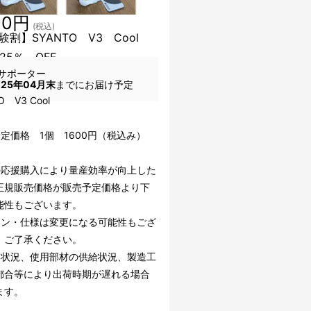
00円
(税込)
験割】SYANTO V3 Cool
25％ OFF
サポーター
025年04月末
までにお届け予定
TO V3 Cool
定価格 1個 1600円（税込み）
の応援購入により量産効率が向上した
正規販売価格が販売予定価格より下
能性もございます。
イン・仕様は変更になる可能性もござ
。ご了承ください。
文状況、使用部材の供給状況、製造工
都合等により出荷時期が遅れる場合
ます。