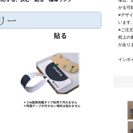
がる可
※デザ
います
※ご注
程上の
があり
インボ