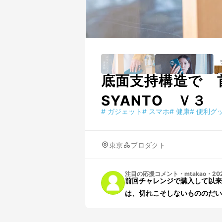
底面支持構造で
SYANTO Ｖ３
#
ガジェット
#
スマホ
#
健康
#
便利グ
東京
プロダクト
注目の応援コメント
・
mtakao
・
20
前回チャレンジで購入して以来
は、切れこそしないもののだい