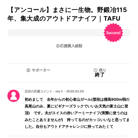
【アンコール】まさに一生物。野鍛冶115
年、集大成のアウトドアナイフ｜TAFU
応援購入総額
サポーター
残り
終了
注目の応援コメント
・
me３
・
2025.02.05
初めまして 去年からの初心者山ガール(普段は標高900m弱の
高尾山のみ、夏にビギナーズラックでいいお天気の富士山に登
頂) です。夫がスイスの赤いアーミーナイフ(実際に使うのは
みたことありませんが) 持ってるのがカッコいいなと思ってま
した。自分もアウトドアチャレンジに持ってみたくて