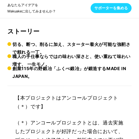
あなたもアイデアを
サポーターを集める
Makuakeに出してみませんか？
ストーリー
切る、断つ、削るに加え、スターター着火が可能な強靭さ
で頼れる一丁。
職人の手仕事ならではの味わい深さと、使い重ねて味わい
増す、 一生モノ。
創業115年の野鍛冶「ふくべ鍛冶」が鍛造するMADE IN
JAPAN。
【本プロジェクトはアンコールプロジェクト
（＊）です】
（＊）アンコールプロジェクトとは、過去実施
したプロジェクトが好評だった場合において、