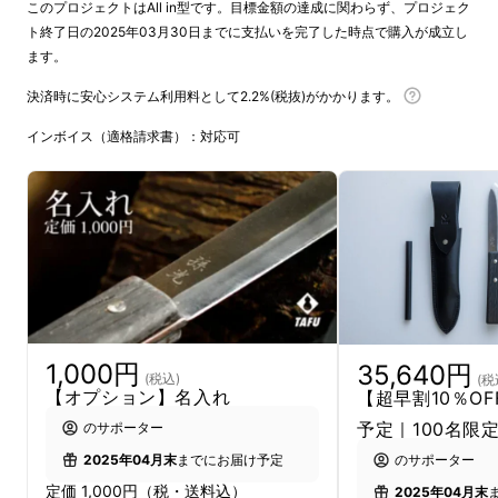
このプロジェクトはAll in型です。目標金額の達成に関わらず、プロジェク
私たちの思い・歴史・技術の結晶として、生ま
ト終了日の2025年03月30日までに支払いを完了した時点で購入が成立し
れたアウトドアナイフ。そんな渾身の1本が遂
ます。
に完成しました。 まずは前回のプロジェクト
決済時に安心システム利用料として2.2%(税抜)がかかります。
では大変お多くの皆様からの応援購入、本当に
ありがとうございました。プロジェクト終了後
インボイス（適格請求書）：対応可
すぐではございますが、2024.1.1の能登半島地
震から1年経った今だからこそ、もう一度石
川・能登を元気にするべく、アンコールプロ
ジェクトを実施させていただくことにしまし
た。
1,000円
35,640円
(税込)
(税
【オプション】名入れ
【超早割10％O
予定｜100名限
のサポーター
2025年04月末
までにお届け予定
のサポーター
定価 1,000円（税・送料込）
2025年04月末