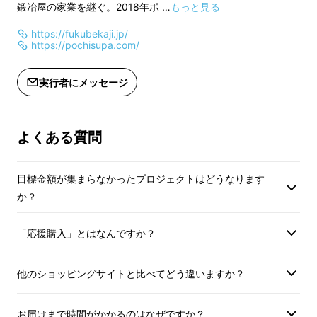
鍛冶屋の家業を継ぐ。2018年ポ …
もっと見る
期に準じてお届けいたします。
た、野鍛冶技術の集大成とも
ください。
https://fukubekaji.jp/
言える包丁が完成しました。
https://pochisupa.com/
■適格請求書発行事業者登録番号：あ
り
実行者にメッセージ
適格請求書発行事業者登録番号の記載
それが、和製サバイバルナイ
のあるインボイスが必要な場合は、
Makuakeメッセージにて直接お問合せ
フ【TAFU】です。
よくある質問
ください。
目標金額が集まらなかったプロジェクトはどうなります
か？
「応援購入」とはなんですか？
他のショッピングサイトと比べてどう違いますか？
お届けまで時間がかかるのはなぜですか？