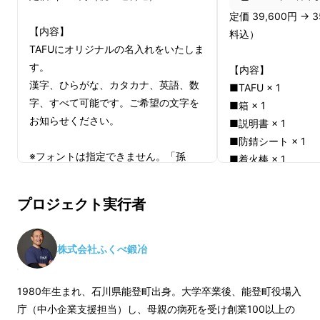
定価 39,600円 →
【内容】
料込）
TAFUにオリジナルの名入れをいたしま
す。
【内容】
漢字、ひらがな、カタカナ、英語、数
■TAFU × 1
字、すべて可能です。ご希望の文字を
■箱 × 1
お知らせください。
■説明書 × 1
■防錆シート × 1
自由鍛造による、個体の味わいの違いも魅力。
※フォントは指定できません。「孫
■着火棒 × 1
世界に一丁だけと言えるでしょう。
光」と同じ書体です。全角３字、半角
6字まで。
※製造状況により出
プロジェクト実行者
※公序良俗違反になるような言葉の依
合、早急にご連絡致
切る、断つ、削る、着火す
頼はお控え下さい。
※TAFUは付いていません。
■適格請求書発行事
株式会社ふくべ鍛冶
る。
※TAFUを購入された方のみ購入いただ
り
けます。
適格請求書発行事業
1980年生まれ、石川県能登町出身。大学卒業後、能登町役場入
のあるインボイスが
庁（中小企業支援担当）し、母親の病死を受け創業100以上の
アウトドアシーンに特化し
※名前をお入れしても、TAFU本体の納
Makuakeメッセ