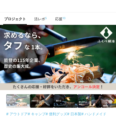
で手に入れよう
5
10
プロジェクト
活レポ
応援
# アウトドア
# キャンプ
# 便利グッズ
# 日本製
# ハンドメイド