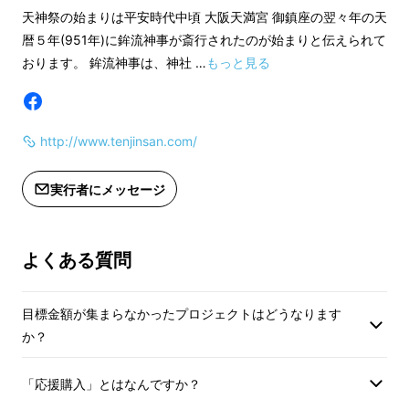
天神祭の始まりは平安時代中頃 大阪天満宮 御鎮座の翌々年の天
暦５年(951年)に鉾流神事が斎行されたのが始まりと伝えられて
おります。 鉾流神事は、神社 …
もっと見る
http://www.tenjinsan.com/
実行者にメッセージ
天神祭の始まりは平安時代中頃 大阪天満宮が
建てられた翌々年の天暦５年(951年)に行われ
た、鉾流神事が斎行されたのが始まりと伝えら
よくある質問
れております。
目標金額が集まらなかったプロジェクトはどうなります
鉾流神事とは、神社の前の浜より神鉾を流し、
か？
その漂着した場所を御旅所と定めその地に神様
をお迎えする神事です。
「応援購入」とはなんですか？