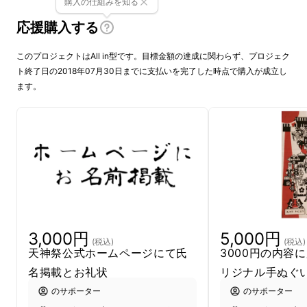
購入の仕組みを知る
応援購入する
このプロジェクトはAll in型です。目標金額の達成に関わらず、プロジェク
ト終了日の2018年07月30日までに支払いを完了した時点で購入が成立し
ます。
毎年130万人近くの方々にお越しいただいてい
る天神祭ですが、実は平成20年より赤字に陥
り、ここ近年では天神祭を斎行する度に毎年
1000万円の赤字で、年ごとの累積赤字が膨ら
んできているのが現状です。
このままでは、累積赤字の増加は明白で、神事
3,000円
5,000円
(税込)
(税込)
を執り行うことに少なからず影響が出かねませ
天神祭公式ホームページにて氏
3000円の内容
ん。
1000年以上続いてきた「天神祭の歴史の
名掲載とお礼状
リジナル手ぬぐ
火」が消えようとしているのです。
のサポーター
のサポーター