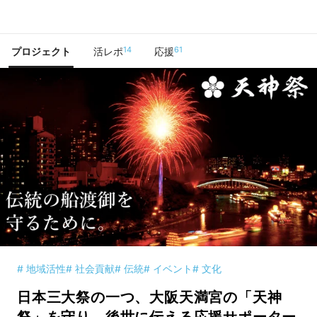
で手に入れよう
14
61
プロジェクト
活レポ
応援
# 地域活性
# 社会貢献
# 伝統
# イベント
# 文化
日本三大祭の一つ、大阪天満宮の「天神