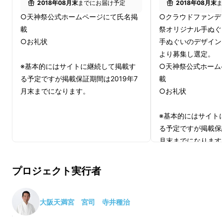
2018年08月末
までにお届け予定
2018年08月末
伝統として続いてきたこの祭を終わらせるわけ
○天神祭公式ホームページにて氏名掲
○クラウドファンデ
にはいきません。むしろ、私たちはさらに大き
載
祭オリジナル手ぬぐ
く発展させていかなければいけないのです。
○お礼状
手ぬぐいのデザイン
是非お力をお貸しいただけますと幸いです。
より募集し選定。
※基本的にはサイトに継続して掲載す
○天神祭公式ホーム
る予定ですが掲載保証期間は2019年7
載
月末までになります。
○お礼状
※基本的にはサイト
る予定ですが掲載保証
大阪の「天神祭」は東京・神田祭、京都・祇園
月末までになります
祭とともに日本三大祭りの一つと言われ、毎年
130万人もの人が訪れる夏祭です。千年以上も
プロジェクト実行者
前にはじまり、大阪とともに古い歴史を歩んで
きました。
大阪天満宮 宮司 寺井種治