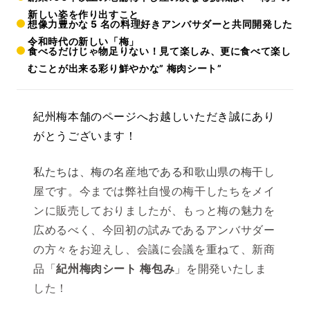
新しい姿を作り出すこと
想像力豊かな 5 名の料理好きアンバサダーと共同開発した
令和時代の新しい「梅」
食べるだけじゃ物足りない！見て楽しみ、更に食べて楽し
むことが出来る彩り鮮やかな” 梅肉シート”
紀州梅本舗のページへお越しいただき誠にあり
がとうございます！
私たちは、梅の名産地である和歌山県の梅干
し
屋です。今までは弊社自慢の梅干したちをメイ
ンに販売しておりましたが、もっと梅の魅力を
広めるべく、
今回初の試みであるアンバサダー
の方々をお迎えし、会議に会議を重ねて、新商
品「
紀州梅肉シート 梅包み
」
を開発いたしま
した！