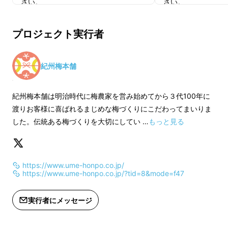
さい。
さい。
※商品の間に入っている台紙は食べら
※商品の間に入って
れません。
れません。
プロジェクト実行者
※天然色素を使用していますので光に
※天然色素を使用し
よって退色しやすくなっております。
よって退色しやすく
できるだけ冷蔵庫で保管ください。
できるだけ冷蔵庫で
紀州梅本舗
※使いかけは粘着の強い面を台紙に接
※使いかけは粘着の
するようにして袋に戻し、ジッパーを
するようにして袋に
紀州梅本舗は明治時代に梅農家を営み始めてから３代100年に
しっかり閉じて冷蔵庫で保管くださ
しっかり閉じて冷蔵
渡りお客様に喜ばれるまじめな梅づくりにこだわってまいりま
い。
い。
した。伝統ある梅づくりを大切にしてい …
もっと見る
https://www.ume-honpo.co.jp/
お菓子のようにシート自体が小さすぎると用途
https://www.ume-honpo.co.jp/?tid=8&mode=f47
が狭まってしまい、またシートの厚さも薄すぎ
ると巻く時に破けやすくなったり、反対に分厚
実行者にメッセージ
すぎると扱いづらくなります。様々な料理への
活用を広げるためにも巻き海苔よりも一回りぐ