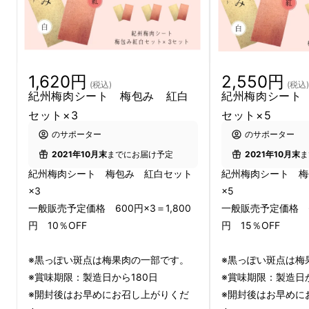
1,620円
2,550円
(税込)
(税込)
紀州梅肉シート 梅包み 紅白
紀州梅肉シート
セット×3
セット×5
梅包みのアピールポイント
のサポーター
のサポーター
2021年10月末
までにお届け予定
2021年10月末
ま
①そのまま巻いても使える！切って
紀州梅肉シート 梅包み 紅白セット
紀州梅肉シート 梅
も使える！
12.6cm×20cmサイズ！
×3
×5
一般販売予定価格 600円×3＝1,800
一般販売予定価格 60
「梅シート」と聞くと、コンビニ等で販売して
円 10％OFF
円 15％OFF
いる手軽に食べられるぐらいの大きさのお菓子
※黒っぽい斑点は梅果肉の一部です。
※黒っぽい斑点は梅
をイメージされる方が多いかと思いますが、私
※賞味期限：製造日から180日
※賞味期限：製造日か
たちは
「料理」でも使える梅シート
を作りまし
※開封後はお早めにお召し上がりくだ
※開封後はお早めに
た。