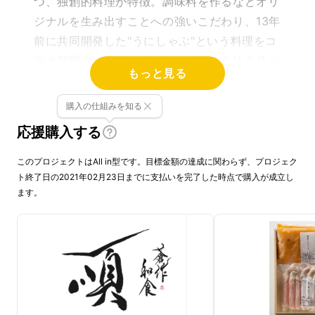
つ、独創的料理が特徴。調味料を作るなどオリ
ジナルを生み出すことへの強いこだわり、13年
前に共同開発した"うにしゃぶ"という料理をコ
ロナ期間中に研究の末、臭みを消す方法を見つ
もっと見る
け商品化。
購入の仕組みを知る
応援購入する
プロジェクト概要
このプロジェクトはAll in型です。目標金額の達成に関わらず、プロジェク
赤坂にある会員制・蒼作和食のお店「順」
ト終了日の2021年02月23日までに支払いを完了した時点で購入が成立し
ます。
オーナーシェフである佐藤が13年前に共同開発
した”うにしゃぶ”という料理
13年の構想の末、納得のいくものに仕上がった
ということで今回商品化に至りました。