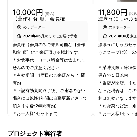
10,000円
11,800円
(税込)
(税込
【蒼作和食 順】会員権
濃厚うにしゃぶ
のサポーター
のサポーター
2021年06月末
までにお届け予定
2021年06月末
会員権【会員のみご来店可能な【蒼作
濃厚うにしゃぶセッ
和食 順】にご来店頂ける権利です。
うにスープ1袋) 2
＊お食事代：コース料金等は含まれま
せんのでご注意ください
＊消味期限：冷凍保
＊有効期間：1度目のご来店から1年間
保存で１日以内
有効
＊当店が閉店、また
＊上記有効期間終了後、ご連絡のない
なった場合は、この
場合には以降1年間は自動更新とさせて
利は無効となります
プロジェクト詳細
頂きます(計2年間有効)
＊お野菜などは、別
＊お一人様1セットまで
＊お一人様1セット
☆濃厚うにしゃぶ☆
プロジェクト実行者
リピートの多いコース料理 “うにしゃぶ ” 臭み