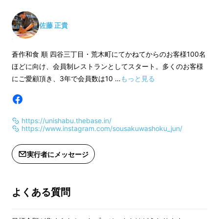
がなく雲丹の味がしっかり感じられる濃厚な仕
＊当店が閉店、または営業が出来なく
上がり。
なった場合は、このリターンの使用権
佐藤 正貴
利は無効となります。
＊メニュー内容や店内イメージは予告
スープにパスタ・雑炊召し上がり方はお好みで
蒼作和食 順 四谷三丁目・荒木町にてかねてからのお客様100名
なく変更となる場合がございますので
ほどに向け、会員制レストランとしてスタート。多くのお客様
ご了承ください。
店主のおすすめ食材は、ミモレットチーズ・パ
にご愛顧頂き、3年で会員数は10 …
もっと見る
＊1度目のご来店は必ずご購入から1年
クチー。
以内とさせて頂きます。1年以内にご来
店のない場合は、会員権の権利抹消と
基本的に水菜や豆苗・ネギなどを入れ、蟹を
https://unishabu.thebase.in/
なりますので、ご注意くださいませ。
しゃぶしゃぶして召し上がって頂きます。
https://www.instagram.com/sousakuwashoku_jun/
真空パックに入れ、冷凍した状態でのお届けに
実行者にメッセージ
なります。保存料などは一切添加しておりませ
んので、賞味期限は冷凍保存で１か月、冷蔵保
よくある質問
存で１日以内にお召し上がりくださいませ。