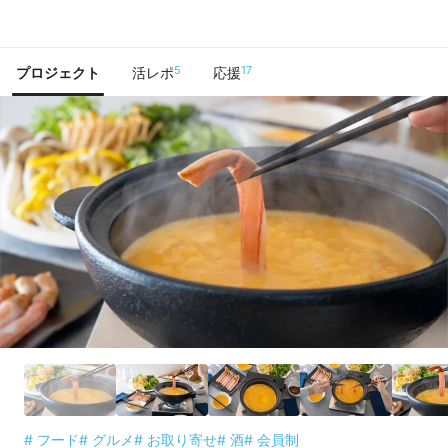
で手に入れよう
5
17
プロジェクト
活レポ
応援
# フード
# グルメ
# お取り寄せ
# 酒
# 会員制