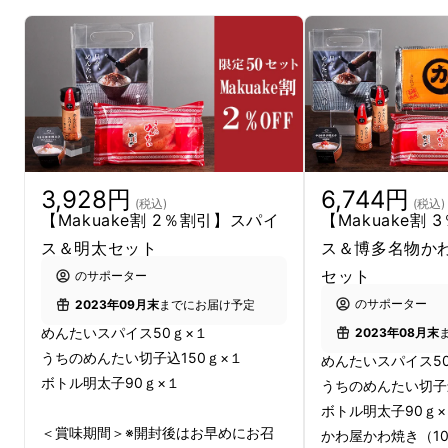
の複数の商品が商品化し、店頭に並んだりマク
アケストアにて販売を行ったりしています。
本当にありがとうございます！
3,928円
6,744円
(税込)
(税込)
【Makuake割 2％割引】スパイ
【Makuake割
ス＆明太セット
ス＆博多名物か
セット
のサポーター
のサポーター
2023年09月末
までにお届け予定
めんたいスパイス50ｇ×１
2023年08月末
うちのめんたい切子込150ｇ×１
めんたいスパイス5
ボトル明太子90ｇ×１
うちのめんたい切子込
ボトル明太子90ｇ×
＜賞味期間＞※開封後はお早めにお召
かわ屋かわ焼き（1