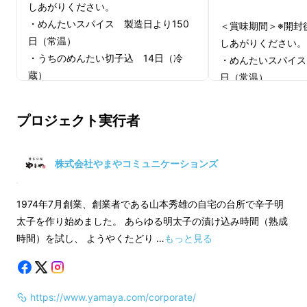
しあがりください。
・めんたいスパイス 製造日より150
＜賞味期間＞※開封
日（常温）
しあがりください。
・うちのめんたい切子込 14日（冷
・めんたいスパイス
蔵）
日（常温）
・ボトル明太子 14日（冷蔵）
・うちのめんたい切
蔵）
プロジェクト実行者
・ボトル明太子 1
■超早割特典
・かわ屋かわ焼き 
・定価より2%OFF
（冷凍）
株式会社やまやコミュニケーションズ
※限定50セット
1974年7月創業、創業者である山本秀雄の自宅の台所で辛子明
■Makuake割特典
太子を作り始めました。 あらゆる明太子の漬け込み時間（熟成
・定価より3%OFF
時間）を試し、 ようやくたどり …
もっと見る
※限定50セット
https://www.yamaya.com/corporate/