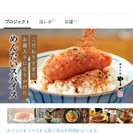
で手に入れよう
27
52
プロジェクト
活レポ
応援
# グルメ
# フード
# お取り寄せ
# 料理
# おつまみ