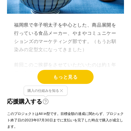
福岡県で辛子明太子を中心とした、商品展開を
行っている食品メーカー、やまやコミュニケー
ションズのマーケティング部です。
（もうお馴
染みの定型文になってきました）
前回このご挨拶をさせていただいたのは約１年
前になります。
もっと見る
初めてMakuakeプロジェクトにて企画をさせ
購入の仕組みを知る
ていただいたのが2021年の夏、今まで３回の
応援購入する
企画をさせていただき、多くの方に応援購入を
いただきました。
このプロジェクトはAll in型です。目標金額の達成に関わらず、プロジェク
ト終了日の2023年07月30日までに支払いを完了した時点で購入が成立し
ます。
皆様の応援のおかげで、今までのプロジェクト