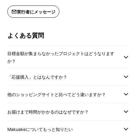
実行者にメッセージ
新しい明太子のカタチ
よくある質問
を求めて…
目標金額が集まらなかったプロジェクトはどうなります
か？
明太子は白ご飯と食べるのがやっぱり最高！！
「応援購入」とはなんですか？
でも、パスタ・パン・調味料と混ぜて
…
などバ
リエーションも盛りだくさん。
他のショッピングサイトと比べてどう違いますか？
これってもはや
「明太子＝最強調味
お届けまで時間がかかるのはなぜですか？
料」
なのでは？
Makuakeについてもっと知りたい
この旨みの塊
といっても過言ではない明太子を