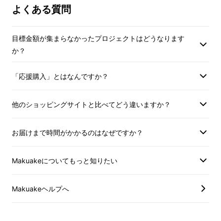
様に
滑らかで高級感のある
素材感
、圧倒的な着
よくある質問
心地を実現する
【
日本製
ハイネックブルゾン】
を目指します。
目標金額が集まらなかったプロジェクトはどうなります
か？
「応援購入」とはなんですか？
デザインについて
他のショッピングサイトと比べてどう違いますか？
1、ハイネック型ブルゾン
お届けまで時間がかかるのはなぜですか？
Makuakeについてもっと知りたい
Makuakeヘルプへ