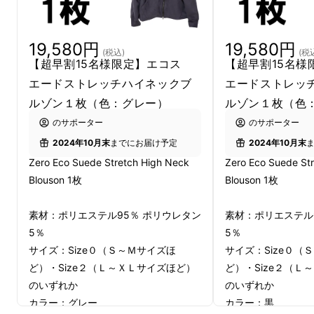
19,580円
19,580円
(税込)
(税
【超早割15名様限定】エコス
【超早割15名様
エードストレッチハイネックブ
エードストレッ
ルゾン１枚（色：グレー）
ルゾン１枚（色
のサポーター
のサポーター
2024年10月末
までにお届け予定
2024年10月末
Zero Eco Suede Stretch High Neck
Zero Eco Suede St
Blouson 1枚
Blouson 1枚
素材：ポリエステル95％ ポリウレタン
素材：ポリエステル
5％
5％
サイズ：Size０（Ｓ～Ｍサイズほ
サイズ：Size０（
ど）・Size２（Ｌ～ＸＬサイズほど）
ど）・Size２（Ｌ
のいずれか
のいずれか
カラー：グレー
カラー：黒