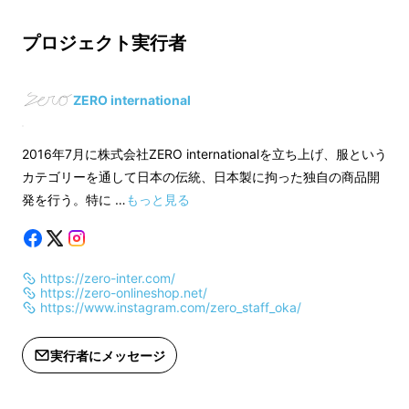
生産：日本製
生産：日本製
プロジェクト実行者
適格請求書発行事業者登録番号：あり
適格請求書発行事業
（適格請求書発行事業者登録番号の記
（適格請求書発行事
載のあるインボイスが必要な場合は、
載のあるインボイス
ZERO international
Makuakeメッセージにて実行者に直接
Makuakeメッセ
お問合せください）
お問合せください）
2016年7月に株式会社ZERO internationalを立ち上げ、服という
カテゴリーを通して日本の伝統、日本製に拘った独自の商品開
発を行う。特に …
もっと見る
https://zero-inter.com/
https://zero-onlineshop.net/
https://www.instagram.com/zero_staff_oka/
サスティナブルな未来を広げる
極上のストレッ
実行者にメッセージ
チスエード
を使い、人にも地球にも優しい素材
を採用。
抜群のストレッチ性、リアルレザーの