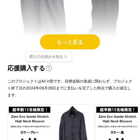
もっと見る
購入の仕組みを知る
応援購入する
このプロジェクトはAll in型です。目標金額の達成に関わらず、プロジェク
リアルを追求したス
ト終了日の2024年06月29日までに支払いを完了した時点で購入が成立し
ます。
エードブルゾン