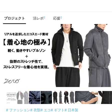
で手に入れよう
5
0
プロジェクト
活レポ
応援
# ファッション
# 衣類
# エコ
# ギフト
# 日本製