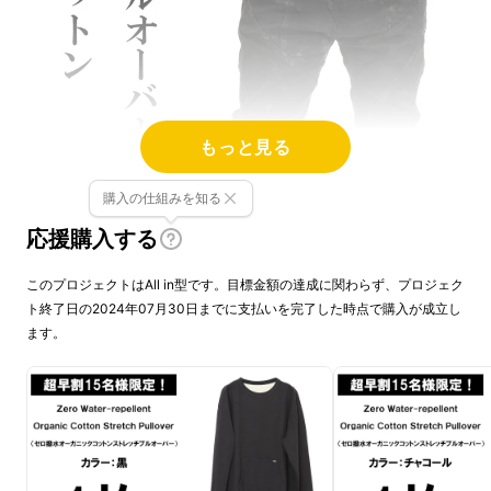
もっと見る
購入の仕組みを知る
応援購入する
このプロジェクトはAll in型です。目標金額の達成に関わらず、プロジェク
サスティナブルな未来
ト終了日の2024年07月30日までに支払いを完了した時点で購入が成立し
ます。
を広げるプルオーバー
型トレーナー