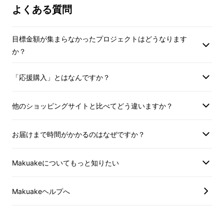
プルオーバー。撥水性や抜群のストレッチ性、
よくある質問
ＵＶカット性で
日常を快適に
し、ラクで動きや
すい
【日本製】極上のプルオーバー型トレー
目標金額が集まらなかったプロジェクトはどうなります
ナー
を創ります。
か？
「応援購入」とはなんですか？
素材について
他のショッピングサイトと比べてどう違いますか？
お届けまで時間がかかるのはなぜですか？
1、上質オーガニックコットン
Makuakeについてもっと知りたい
Makuakeヘルプへ