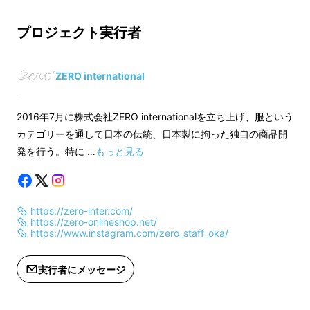
生産：日本製
生産：日本製
※送料無料です。
※送料無料です。
プロジェクト実行者
適格請求書発行事業者登録番号：あり
適格請求書発行事業
（適格請求書発行事業者登録番号の記
（適格請求書発行事
ZERO international
載のあるインボイスが必要な場合は、
載のあるインボイス
Makuakeメッセージにて実行者に直接
Makuakeメッセ
2016年7月に株式会社ZERO internationalを立ち上げ、服という
お問合せください）
お問合せください）
カテゴリーを通して日本の伝統、日本製に拘った独自の商品開
発を行う。特に …
もっと見る
https://zero-inter.com/
https://zero-onlineshop.net/
https://www.instagram.com/zero_staff_oka/
実行者にメッセージ
サスティナブルな未来を広げる
上質なオーガ
ニックコットン
を使い、人にも地球にも優しい