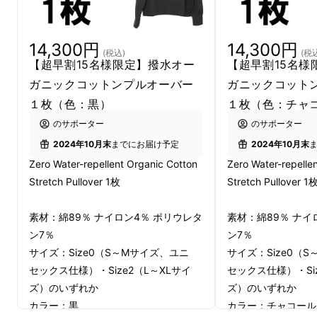
14,300円
14,300円
(税込)
(税
【超早割15名様限定】撥水オー
【超早割15名様
ガニックコットンプルオーバー
ガニックコット
１枚（色：黒）
１枚（色：チャ
のサポーター
のサポーター
2024年10月末
までにお届け予定
2024年10月末
Zero Water-repellent Organic Cotton
Zero Water-repelle
Stretch Pullover 1枚
Stretch Pullover 1
素材：綿89％ ナイロン4％ ポリウレタ
素材：綿89％ ナイ
ン7％
ン7％
サイズ：Size0（S～Mサイズ、ユニ
サイズ：Size0（
セックス仕様）・Size2（L～XLサイ
セックス仕様）・Siz
ズ）のいずれか
ズ）のいずれか
カラー：黒
カラー：チャコール