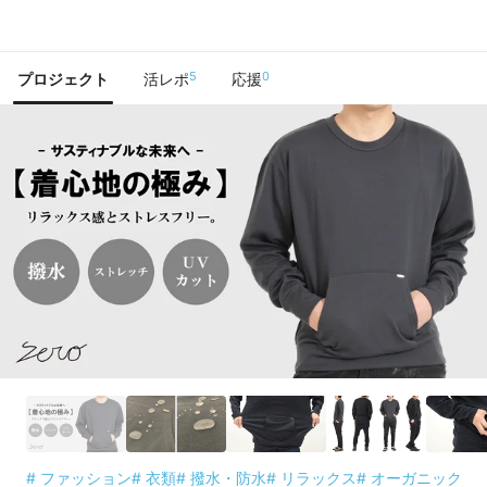
で手に入れよう
5
0
プロジェクト
活レポ
応援
# ファッション
# 衣類
# 撥水・防水
# リラックス
# オーガニック