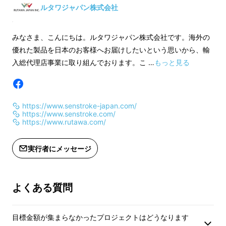
ルタワジャパン株式会社
ドラムには大きな課題が２つありま
す。
みなさま、こんにちは。ルタワジャパン株式会社です。海外の
優れた製品を日本のお客様へお届けしたいという思いから、輸
一つ目は、先ほどの
入総代理店事業に取り組んでおります。こ …
もっと見る
ドラム初心者が抱える問題。
https://www.senstroke-japan.com/
・何から始めていいかわからない
https://www.senstroke.com/
https://www.rutawa.com/
・どんな練習をすればいいのかわから
実行者にメッセージ
ない
・ドラムセットを置ける場所なんてな
よくある質問
い
目標金額が集まらなかったプロジェクトはどうなります