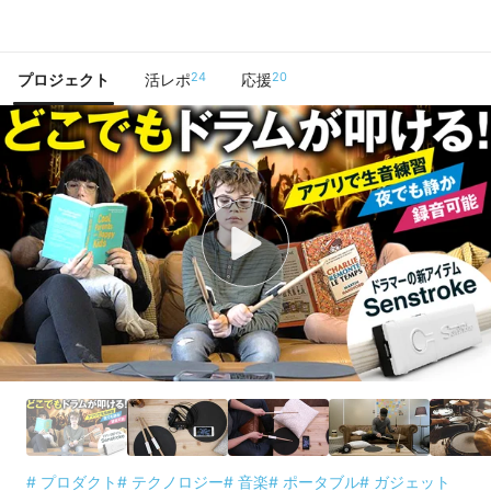
で手に入れよう
24
20
プロジェクト
活レポ
応援
# プロダクト
# テクノロジー
# 音楽
# ポータブル
# ガジェット