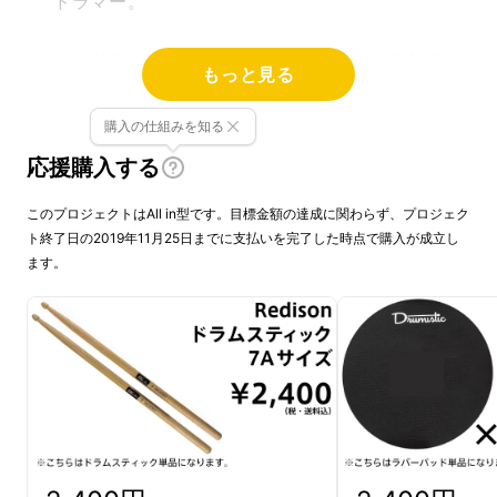
ドラマー。
バンドのステージで派手にパフォーマンスをす
もっと見る
るアグレッシブな姿はカッコいい！
購入の仕組みを知る
「自分もドラムをやってみたい！！」
応援購入する
あなたも何度かそう思ったことがあるのではな
このプロジェクトはAll in型です。目標金額の達成に関わらず、プロジェク
いでしょうか？
ト終了日の2019年11月25日までに支払いを完了した時点で購入が成立し
ます。
しかしそれと同時に、
最初って何から始めていいのかわ
からない。。
ドラムって何を揃えればいいの