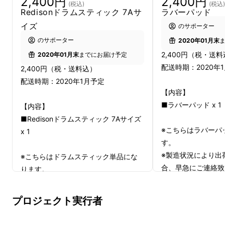
2,400円
2,400円
(税込)
(税込)
だろう。。
Redisonドラムスティック 7Aサ
ラバーパッド
イズ
のサポーター
そんなことを思ったかもしれません。
のサポーター
2020年01月末
2,400円（税・送
2020年01月末
までにお届け予定
正直どうしていいかわからないですよね、、
配送時期：2020年
2,400円（税・送料込）
配送時期：2020年1月予定
【内容】
■ラバーパッド x 1
【内容】
■Redisonドラムスティック 7Aサイズ
※こちらはラバーパ
x 1
す。
※製造状況により出
※こちらはドラムスティック単品にな
合、早急にご連絡致
ります。
※製造状況により出荷時期が遅れる場
合、早急にご連絡致します。
プロジェクト実行者