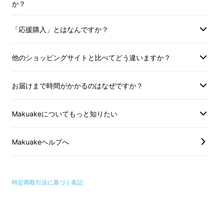
か？
・そもそも本格的なドラムセットは高
くて買えない
「応援購入」とはなんですか？
・ドラムを叩いてみたいけど近所迷惑
他のショッピングサイトと比べてどう違いますか？
になる
お届けまで時間がかかるのはなぜですか？
教えてくれる人も少ないので
ちょっとハードルが高いですよね。
Makuakeについてもっと知りたい
そしてもう一つの問題。
Makuakeヘルプへ
それは、、
特定商取引法に基づく表記
“気軽に練習できる場所が少ない
こと”。