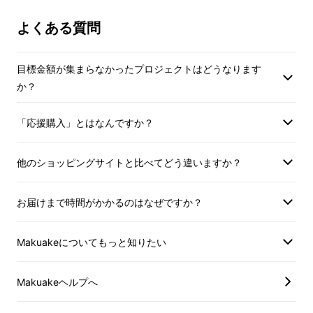
よくある質問
目標金額が集まらなかったプロジェクトはどうなります
か？
「応援購入」とはなんですか？
他のショッピングサイトと比べてどう違いますか？
お届けまで時間がかかるのはなぜですか？
在宅ワークや、長時間の運転、移動時間の長い
出張、荷物を運ぶなど肩こりや腰がこっている
Makuakeについてもっと知りたい
ことでお悩みの方。
「肩こり」や「麻痺した筋
肉の萎縮の予防及びマッサージ効果
がありま
Makuakeヘルプへ
す。