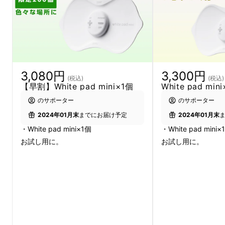
3,080円
3,300円
(税込)
(税込)
【早割】White pad mini×1個
White pad min
のサポーター
のサポーター
2024年01月末
までにお届け予定
2024年01月末
腰全体をカバーできる
・White pad mini×1個
・White pad mini×
お試し用に。
お試し用に。
BIGサイズ
white padは、腰全体をカバーできるBIGサイ
ズです。腰全体をマッサージすることが可能で
す。