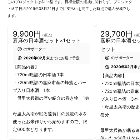
大杯を掲げる銅像は堂々たる黒田武士。
このプロジェクトはAll in型です。目標金額の達成に関わらず、プロジェク
ト終了日の2019年08月22日までに支払いを完了した時点で購入が成立し
ます。
母里太兵衛は益富城主。
9,900円
29,700円
今、益富城下、嘉麻市の麟翁寺(りんのうじ)に
(税込)
(税
嘉麻の日本酒セット×1セット
嘉麻の日本酒セ
孫の代まで眠っています。
セット
のサポーター
のサポーター
2020年02月末
までにお届け予定
【商品内容】
2020年02月末
・720ml瓶詰の日本酒 1本
【商品内容】
・720ml瓶詰の嘉麻市産の蜂蜜とハー
・720ml瓶詰の日本
ブ入り日本酒 1本
・720ml瓶詰の嘉
・母里太兵衛の歴史紹介の巻き物 1巻
ブ入り日本酒 3本
・母里太兵衛の歴史
母里太兵衛が眠る遠賀川の源流の水を
巻分
使ったお米作りから始めますので、限
定600本となります。
母里太兵衛が眠る遠
使ったお米作りから