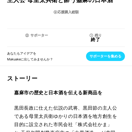
主人公 母里太兵衛と酔う嘉麻の日本酒
応援購入総額
サポーター
残り
終了
あなたもアイデアを
サポーターを集める
Makuakeに出してみませんか？
ストーリー
嘉麻市の歴史と日本酒を伝える新商品を
黒田長政に仕えた伝説の武将、黒田節の主人公
である母里太兵衛ゆかりの日本酒を地方創生を
目的に設立された市民会社「株式会社かま」