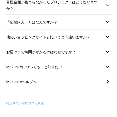
目標金額が集まらなかったプロジェクトはどうなります
がれている「黒田武士」の姿ではなかろうか。
か？
「応援購入」とはなんですか？
母里太兵衛が眠る街、嘉麻市
他のショッピングサイトと比べてどう違いますか？
嘉麻市は福岡県のほぼ中央に位置する街で
す。。市全体の72%が山林と耕作地で遠賀川源
お届けまで時間がかかるのはなぜですか？
流の美しい水が流れる街であるとともに、古墳
時代の昔から現在に至るまで、長い歴史があ
Makuakeについてもっと知りたい
り、各地に史跡や伝説が残っています。戦国時
代には豊臣秀吉が訪れ、黒田家の武士たちがお
Makuakeヘルプへ
城を構えました。
特定商取引法に基づく表記