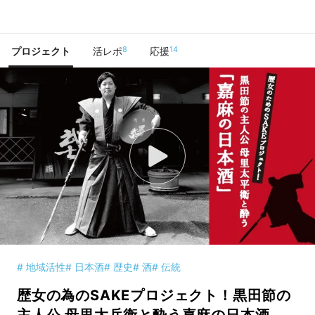
で手に入れよう
8
14
プロジェクト
活レポ
応援
# 地域活性
# 日本酒
# 歴史
# 酒
# 伝統
歴女の為のSAKEプロジェクト！黒田節の