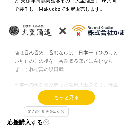
と 天保年間創業嘉麻市の「大里酒造」 が共同
で製作し、Makuakeで限定販売します。
酒は呑め呑め 呑むならば 日本一（ひのもと
いち）のこの槍を 呑み取るほどに呑むなら
ば これぞ真の黒田武士
日本一の槍を飲み取った黒田武士の名は、母里
太兵衛友信（もりたへいとものぶ）で、後藤又
もっと見る
兵衛と並んで、黒田藩きっての大酒豪であり、
槍の名手でもあった。
購入の仕組みを知る
応援購入する
博多の玄関、JR博多駅の正面には槍を手にし