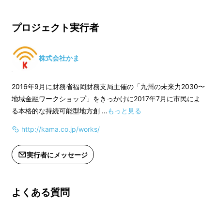
※こちらのリターンは未成年の方は支
定600本となります
援できません。
プロジェクト実行者
※製品の発送は、大里酒造株式会社よ
※こちらのリターン
り直送致します。
援できません。
※製品の発送は、大
株式会社かま
り直送致します。
2016年9月に財務省福岡財務支局主催の「九州の未来力2030〜
地域金融ワークショップ」をきっかけに2017年7月に市民によ
まさに名槍言わしめる天下三名槍の一つ、柄は
る本格的な持続可能型地方創 …
もっと見る
らでんづくりで見事な装飾。
http://kama.co.jp/works/
全長…十尺六分(321.5㎝) 穂先(刃先)二尺六寸
実行者にメッセージ
一分五厘(79.2㎝)
六尺六寸(現、180㎝)の太兵衛が鼻歌交じりの
よくある質問
ほろ酔い気分で担ぎ悠々と黒田家へと持ち帰る
姿を想像するにまさに「黒田節」として歌い継